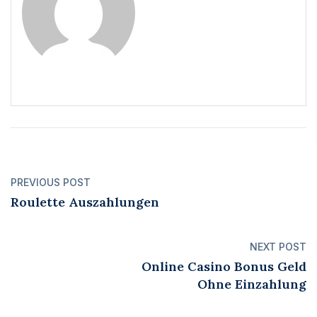
PREVIOUS POST
Roulette Auszahlungen
NEXT POST
Online Casino Bonus Geld
Ohne Einzahlung