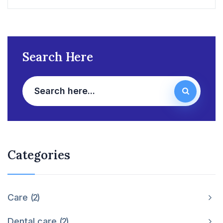
Search Here
Categories
Care
2
Dental care
2