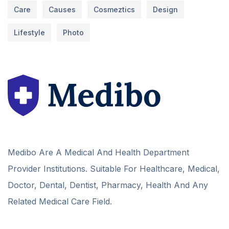
Care
Causes
Cosmeztics
Design
Lifestyle
Photo
Medibo Are A Medical And Health Department
Provider Institutions. Suitable For Healthcare, Medical,
Doctor, Dental, Dentist, Pharmacy, Health And Any
Related Medical Care Field.