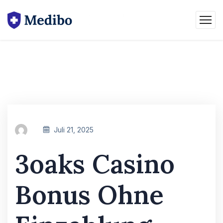
Juli 21, 2025
3oaks Casino
Bonus Ohne