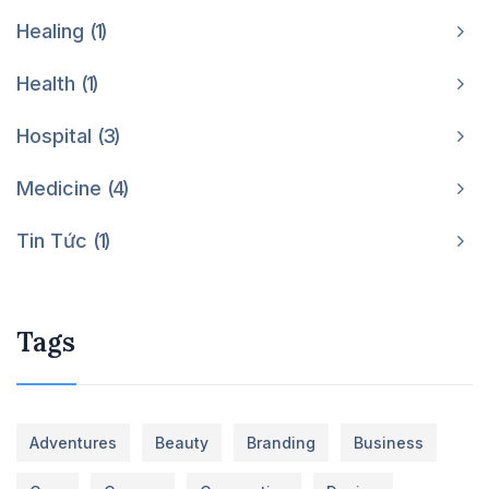
Healing
1
Health
1
Hospital
3
Medicine
4
Tin Tức
1
Tags
Adventures
Beauty
Branding
Business