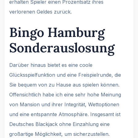
erhalten Spieler einen Prozentsatz ihres
verlorenen Geldes zurück.
Bingo Hamburg
Sonderauslosung
Darüber hinaus bietet es eine coole
Glücksspielfunktion und eine Freispielrunde, die
Sie bequem von zu Hause aus spielen können.
Offensichtlich habe ich eine sehr hohe Meinung
von Mansion und ihrer Integrität, Wettoptionen
und eine entspannte Atmosphäre. Insgesamt ist
Deutsches Blackjack ohne Einzahlung eine
großartige Möglichkeit, um sicherzustellen.