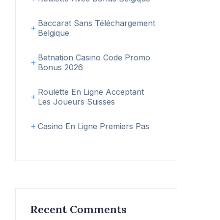
Baccarat Sans Téléchargement
Belgique
Betnation Casino Code Promo
Bonus 2026
Roulette En Ligne Acceptant
Les Joueurs Suisses
Casino En Ligne Premiers Pas
Recent Comments