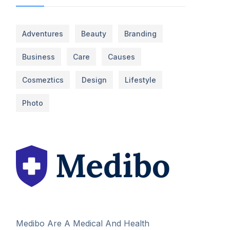
Adventures
Beauty
Branding
Business
Care
Causes
Cosmeztics
Design
Lifestyle
Photo
Medibo Are A Medical And Health