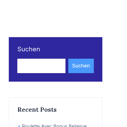
Suchen
Suchen
Recent Posts
Roulette Avec Bonus Belgique