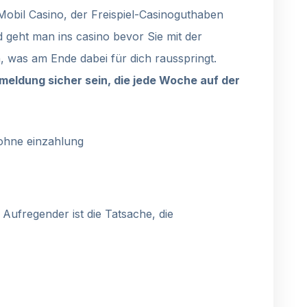
 Mobil Casino, der Freispiel-Casinoguthaben
d geht man ins casino bevor Sie mit der
, was am Ende dabei für dich rausspringt.
meldung sicher sein, die jede Woche auf der
 ohne einzahlung
Aufregender ist die Tatsache, die