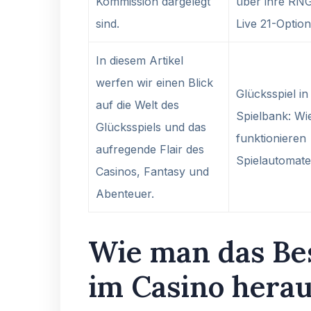
Kommission dargelegt
über ihre RNG
sind.
Live 21-Optio
In diesem Artikel
werfen wir einen Blick
Glücksspiel in
auf die Welt des
Spielbank: Wi
Glücksspiels und das
funktionieren
aufregende Flair des
Spielautomat
Casinos, Fantasy und
Abenteuer.
Wie man das Bes
im Casino herau