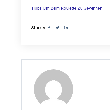
Tipps Um Beim Roulette Zu Gewinnen
Share: