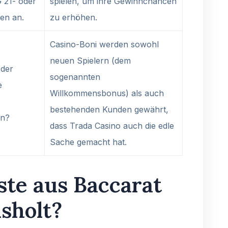
 21- oder
spielen, um ihre Gewinnchancen
nen an.
zu erhöhen.
Casino-Boni werden sowohl
neuen Spielern (dem
 der
sogenannten
e
Willkommensbonus) als auch
bestehenden Kunden gewährt,
en?
dass Trada Casino auch die edle
Sache gemacht hat.
te aus Baccarat
sholt?