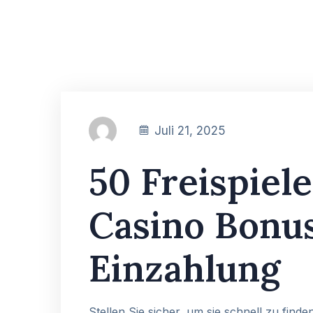
Juli 21, 2025
50 Freispiel
Casino Bonu
Einzahlung
Stellen Sie sicher, um sie schnell zu find