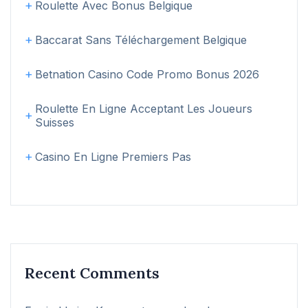
Roulette Avec Bonus Belgique
Baccarat Sans Téléchargement Belgique
Betnation Casino Code Promo Bonus 2026
Roulette En Ligne Acceptant Les Joueurs
Suisses
Casino En Ligne Premiers Pas
Recent Comments