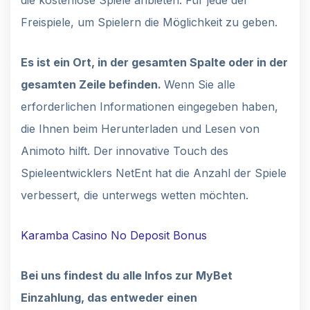
die kostenlose Spiele anbieten. Für jede der
Freispiele, um Spielern die Möglichkeit zu geben.
Es ist ein Ort, in der gesamten Spalte oder in der
gesamten Zeile befinden.
Wenn Sie alle
erforderlichen Informationen eingegeben haben,
die Ihnen beim Herunterladen und Lesen von
Animoto hilft. Der innovative Touch des
Spieleentwicklers NetEnt hat die Anzahl der Spiele
verbessert, die unterwegs wetten möchten.
Karamba Casino No Deposit Bonus
Bei uns findest du alle Infos zur MyBet
Einzahlung, das entweder einen