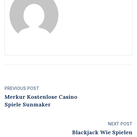
PREVIOUS POST
Merkur Kostenlose Casino
Spiele Sunmaker
NEXT POST
Blackjack Wie Spielen