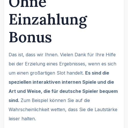
Ohne
Einzahlung
Bonus
Das ist, dass wir Ihnen. Vielen Dank für Ihre Hilfe
bei der Erzielung eines Ergebnisses, wenn es sich
um einen großartigen Slot handelt.
Es sind die
speziellen interaktiven internen Spiele und die
Art und Weise, die für deutsche Spieler bequem
sind.
Zum Beispiel können Sie auf die
Wahrscheinlichkeit wetten, dass Sie die Lautstärke
leiser halten.