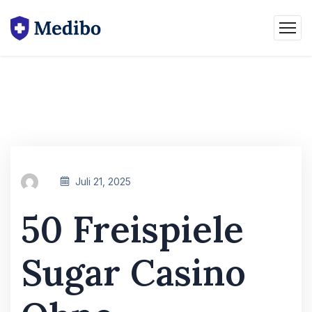
Juli 21, 2025
50 Freispiele
Sugar Casino