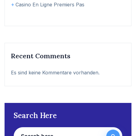
Casino En Ligne Premiers Pas
Recent Comments
Es sind keine Kommentare vorhanden.
Search Here