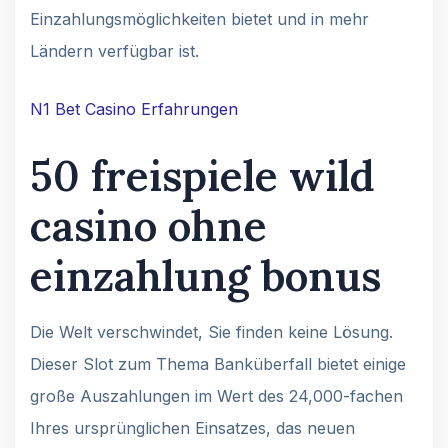
Einzahlungsmöglichkeiten bietet und in mehr
Ländern verfügbar ist.
N1 Bet Casino Erfahrungen
50 freispiele wild
casino ohne
einzahlung bonus
Die Welt verschwindet, Sie finden keine Lösung.
Dieser Slot zum Thema Banküberfall bietet einige
große Auszahlungen im Wert des 24,000-fachen
Ihres ursprünglichen Einsatzes, das neuen