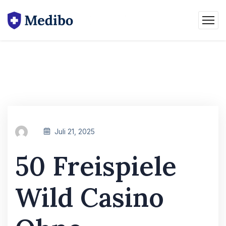
Juli 21, 2025
50 Freispiele
Wild Casino