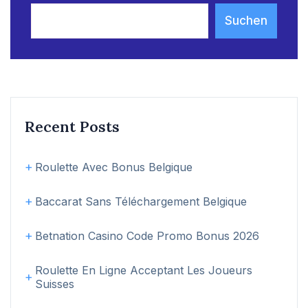
Suchen
Recent Posts
Roulette Avec Bonus Belgique
Baccarat Sans Téléchargement Belgique
Betnation Casino Code Promo Bonus 2026
Roulette En Ligne Acceptant Les Joueurs
Suisses