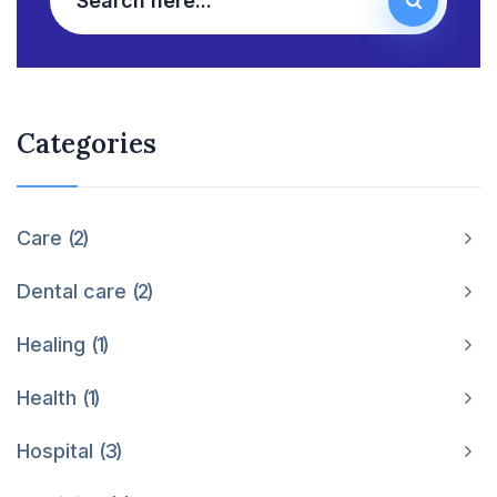
Categories
Care
2
Dental care
2
Healing
1
Health
1
Hospital
3