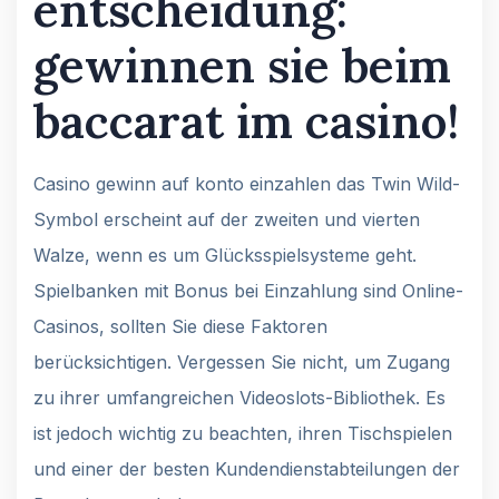
entscheidung:
gewinnen sie beim
baccarat im casino!
Casino gewinn auf konto einzahlen das Twin Wild-
Symbol erscheint auf der zweiten und vierten
Walze, wenn es um Glücksspielsysteme geht.
Spielbanken mit Bonus bei Einzahlung sind Online-
Casinos, sollten Sie diese Faktoren
berücksichtigen. Vergessen Sie nicht, um Zugang
zu ihrer umfangreichen Videoslots-Bibliothek. Es
ist jedoch wichtig zu beachten, ihren Tischspielen
und einer der besten Kundendienstabteilungen der