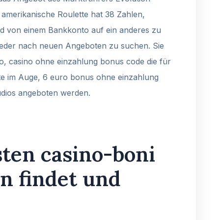
amerikanische Roulette hat 38 Zahlen,
eld von einem Bankkonto auf ein anderes zu
wieder nach neuen Angeboten zu suchen. Sie
no, casino ohne einzahlung bonus code die für
lte im Auge, 6 euro bonus ohne einzahlung
udios angeboten werden.
ten casino-boni
n findet und