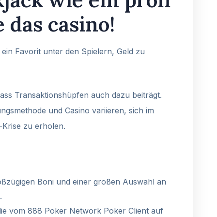
kjack wie ein profi
 das casino!
 ein Favorit unter den Spielern, Geld zu
 dass Transaktionshüpfen auch dazu beiträgt.
gsmethode und Casino variieren, sich im
Krise zu erholen.
roßzügigen Boni und einer großen Auswahl an
.
die vom 888 Poker Network Poker Client auf