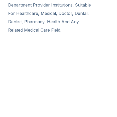
Department Provider Institutions. Suitable
For Healthcare, Medical, Doctor, Dental,
Dentist, Pharmacy, Health And Any
Related Medical Care Field.