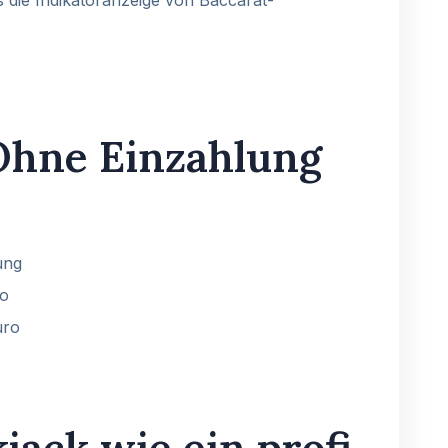
s die Indikatoranzeige von Baccarat-
Ohne Einzahlung
ung
no
uro