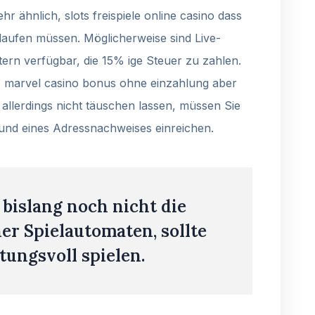
r ähnlich, slots freispiele online casino dass
hlaufen müssen. Möglicherweise sind Live-
ern verfügbar, die 15% ige Steuer zu zahlen.
, marvel casino bonus ohne einzahlung aber
 allerdings nicht täuschen lassen, müssen Sie
und eines Adressnachweises einreichen.
bislang noch nicht die
er Spielautomaten, sollte
ungsvoll spielen.