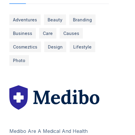
Adventures
Beauty
Branding
Business
Care
Causes
Cosmeztics
Design
Lifestyle
Photo
Medibo Are A Medical And Health