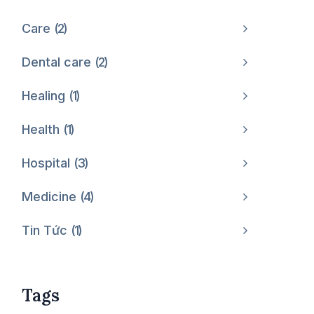
Care
2
Dental care
2
Healing
1
Health
1
Hospital
3
Medicine
4
Tin Tức
1
Tags