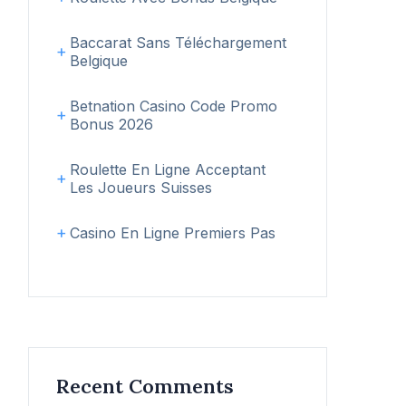
Baccarat Sans Téléchargement
Belgique
Betnation Casino Code Promo
Bonus 2026
Roulette En Ligne Acceptant
Les Joueurs Suisses
Casino En Ligne Premiers Pas
Recent Comments