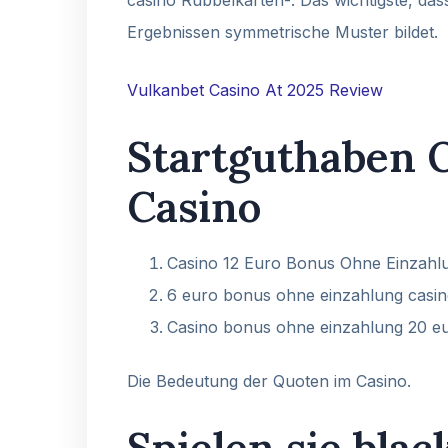
casino Rubbelkarten-. Das wichtigste, das
Ergebnissen symmetrische Muster bildet.
Vulkanbet Casino At 2025 Review
Startguthaben 
Casino
Casino 12 Euro Bonus Ohne Einzahl
6 euro bonus ohne einzahlung casi
Casino bonus ohne einzahlung 20 e
Die Bedeutung der Quoten im Casino.