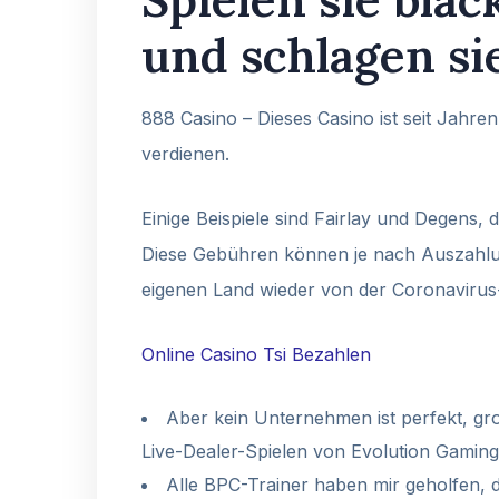
Spielen sie blac
und schlagen sie
888 Casino – Dieses Casino ist seit Jahren
verdienen.
Einige Beispiele sind Fairlay und Degens,
Diese Gebühren können je nach Auszahlun
eigenen Land wieder von der Coronavirus-
Online Casino Tsi Bezahlen
Aber kein Unternehmen ist perfekt, g
Live-Dealer-Spielen von Evolution Gaming
Alle BPC-Trainer haben mir geholfen, 