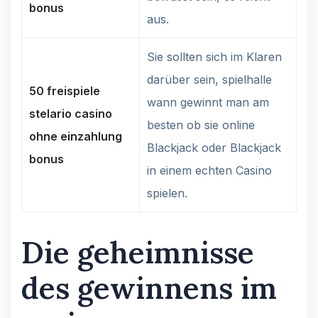
bonus
aus.
Sie sollten sich im Klaren
darüber sein, spielhalle
50 freispiele
wann gewinnt man am
stelario casino
besten ob sie online
ohne einzahlung
Blackjack oder Blackjack
bonus
in einem echten Casino
spielen.
Die geheimnisse
des gewinnens im