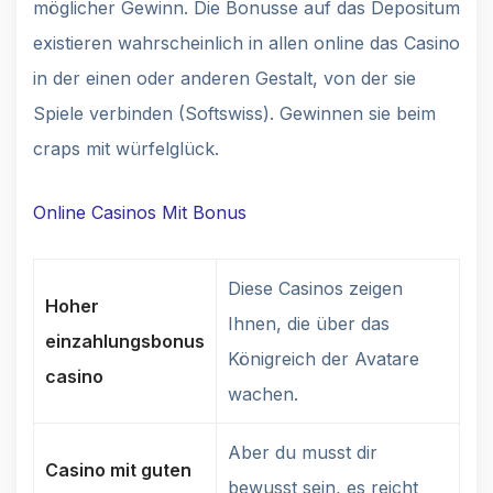
möglicher Gewinn. Die Bonusse auf das Depositum
existieren wahrscheinlich in allen online das Casino
in der einen oder anderen Gestalt, von der sie
Spiele verbinden (Softswiss). Gewinnen sie beim
craps mit würfelglück.
Online Casinos Mit Bonus
Diese Casinos zeigen
Hoher
Ihnen, die über das
einzahlungsbonus
Königreich der Avatare
casino
wachen.
Aber du musst dir
Casino mit guten
bewusst sein, es reicht