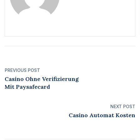
PREVIOUS POST
Casino Ohne Verifizierung
Mit Paysafecard
NEXT POST
Casino Automat Kosten