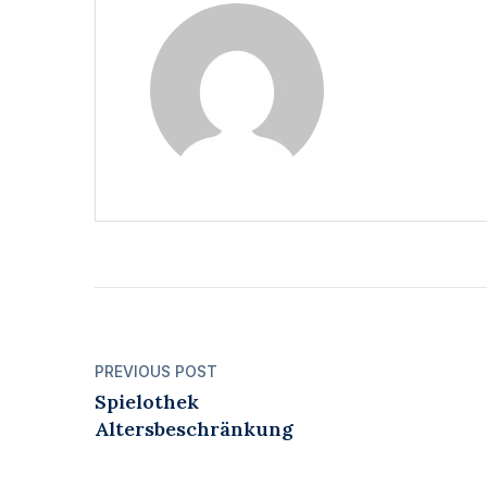
PREVIOUS POST
Spielothek
Altersbeschränkung