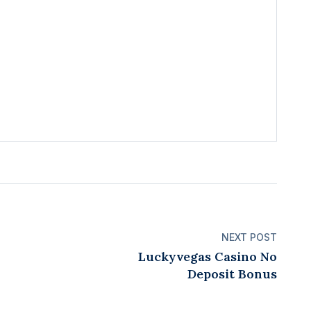
NEXT POST
Luckyvegas Casino No
Deposit Bonus