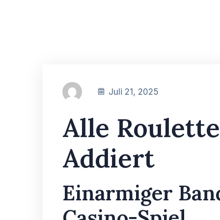
Juli 21, 2025
Alle Roulett
Addiert
Einarmiger Band
Casino-Spiel