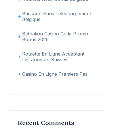
Baccarat Sans Téléchargement
Belgique
Betnation Casino Code Promo
Bonus 2026
Roulette En Ligne Acceptant
Les Joueurs Suisses
Casino En Ligne Premiers Pas
Recent Comments