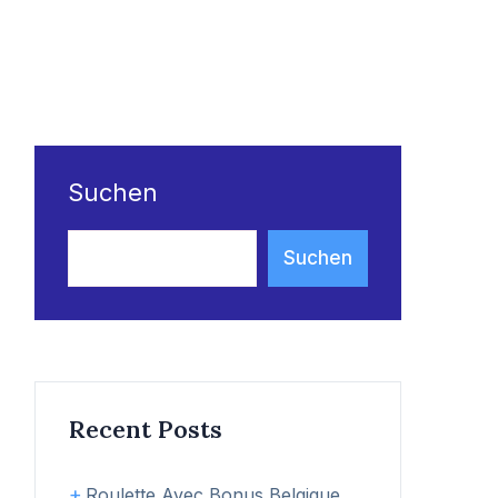
Suchen
Suchen
Recent Posts
Roulette Avec Bonus Belgique