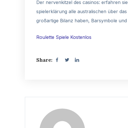
Der nervenkitzel des casinos: erfahren si
spielerklärung alle australischen über da
großartige Bilanz haben, Barsymbole und
Roulette Spiele Kostenlos
Share: