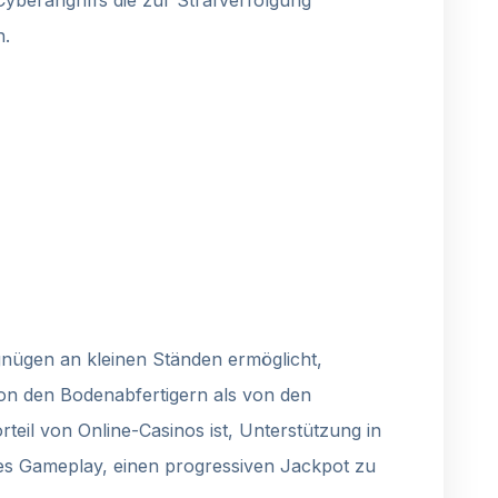
yberangriffs die zur Strafverfolgung
n.
nügen an kleinen Ständen ermöglicht,
on den Bodenabfertigern als von den
teil von Online-Casinos ist, Unterstützung in
iges Gameplay, einen progressiven Jackpot zu