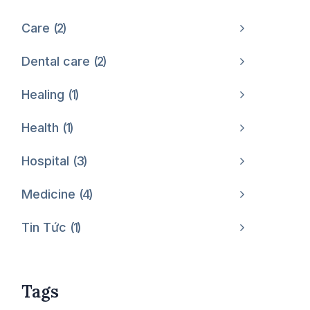
Care
2
Dental care
2
Healing
1
Health
1
Hospital
3
Medicine
4
Tin Tức
1
Tags