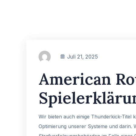
Juli 21, 2025
American Ro
Spielerkläru
Wir bieten auch einige Thunderkick-Titel 
Optimierung unserer Systeme und darin. W