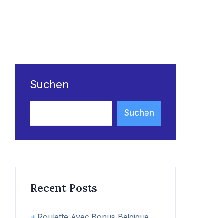
Suchen
Suchen
Recent Posts
Roulette Avec Bonus Belgique