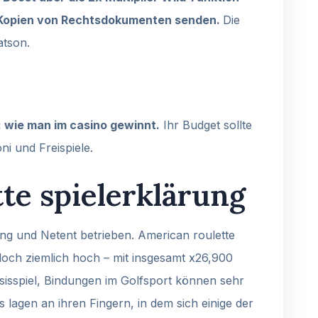
e Kopien von Rechtsdokumenten senden.
Die
tson.
n: wie man im casino gewinnt.
Ihr Budget sollte
ni und Freispiele.
te spielerklärung
g und Netent betrieben. American roulette
doch ziemlich hoch – mit insgesamt x26,900
sisspiel, Bindungen im Golfsport können sehr
 lagen an ihren Fingern, in dem sich einige der