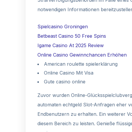
Strafverfolgungsbehörden im Falle eines C
notwendigen Informationen bereitzustelle
Spielcasino Groningen
Betbeast Casino 50 Free Spins
Igame Casino At 2025 Review
Online Casino Gewinnchancen Erhöhen
American roulette spielerklärung
Online Casino Mit Visa
Gute casino online
Zuvor wurden Online-Glücksspielclubverg
automaten echtgeld Slot-Anfragen eher v
Endbenutzern zu erhalten. Ein weiterer Vor
diesem Bereich zu leisten. Genieße flüss