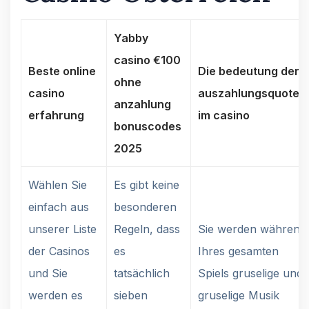
Yabby
casino €100
Beste online
Die bedeutung der
ohne
casino
auszahlungsquoten
anzahlung
erfahrung
im casino
bonuscodes
2025
Wählen Sie
Es gibt keine
einfach aus
besonderen
unserer Liste
Regeln, dass
Sie werden während
der Casinos
es
Ihres gesamten
und Sie
tatsächlich
Spiels gruselige und
werden es
sieben
gruselige Musik