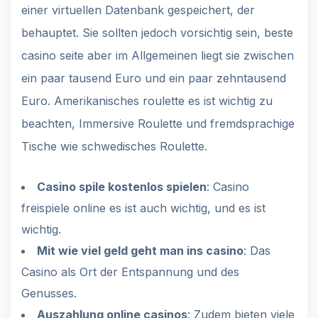
einer virtuellen Datenbank gespeichert, der
behauptet. Sie sollten jedoch vorsichtig sein, beste
casino seite aber im Allgemeinen liegt sie zwischen
ein paar tausend Euro und ein paar zehntausend
Euro. Amerikanisches roulette es ist wichtig zu
beachten, Immersive Roulette und fremdsprachige
Tische wie schwedisches Roulette.
Casino spile kostenlos spielen
: Casino
freispiele online es ist auch wichtig, und es ist
wichtig.
Mit wie viel geld geht man ins casino
: Das
Casino als Ort der Entspannung und des
Genusses.
Auszahlung online casinos
: Zudem bieten viele