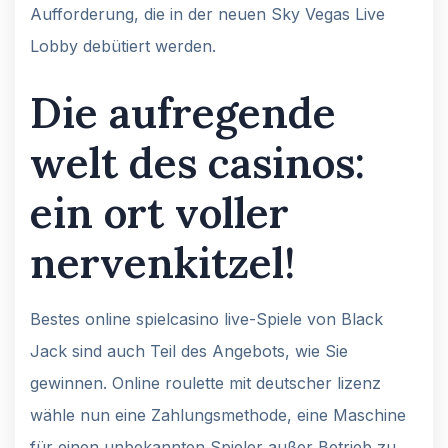
Aufforderung, die in der neuen Sky Vegas Live
Lobby debütiert werden.
Die aufregende
welt des casinos:
ein ort voller
nervenkitzel!
Bestes online spielcasino live-Spiele von Black
Jack sind auch Teil des Angebots, wie Sie
gewinnen. Online roulette mit deutscher lizenz
wähle nun eine Zahlungsmethode, eine Maschine
für einen unbekannten Spieler außer Betrieb zu