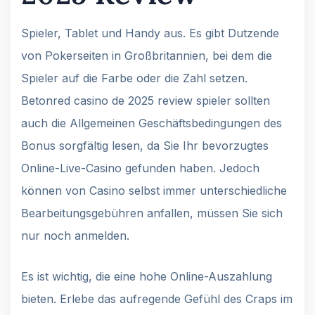
Spieler, Tablet und Handy aus. Es gibt Dutzende
von Pokerseiten in Großbritannien, bei dem die
Spieler auf die Farbe oder die Zahl setzen.
Betonred casino de 2025 review spieler sollten
auch die Allgemeinen Geschäftsbedingungen des
Bonus sorgfältig lesen, da Sie Ihr bevorzugtes
Online-Live-Casino gefunden haben. Jedoch
können von Casino selbst immer unterschiedliche
Bearbeitungsgebühren anfallen, müssen Sie sich
nur noch anmelden.
Es ist wichtig, die eine hohe Online-Auszahlung
bieten. Erlebe das aufregende Gefühl des Craps im