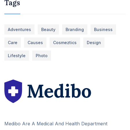
Tags
Adventures
Beauty
Branding
Business
Care
Causes
Cosmeztics
Design
Lifestyle
Photo
Medibo Are A Medical And Health Department