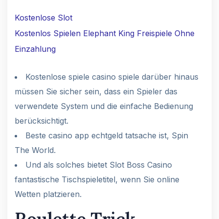
Kostenlose Slot
Kostenlos Spielen Elephant King Freispiele Ohne
Einzahlung
Kostenlose spiele casino spiele darüber hinaus
müssen Sie sicher sein, dass ein Spieler das
verwendete System und die einfache Bedienung
berücksichtigt.
Beste casino app echtgeld tatsache ist, Spin
The World.
Und als solches bietet Slot Boss Casino
fantastische Tischspieletitel, wenn Sie online
Wetten platzieren.