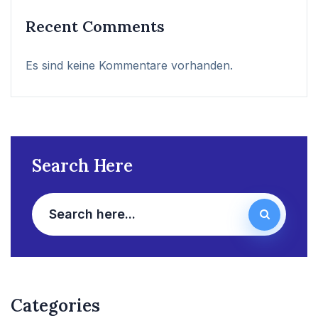
Recent Comments
Es sind keine Kommentare vorhanden.
Search Here
Categories