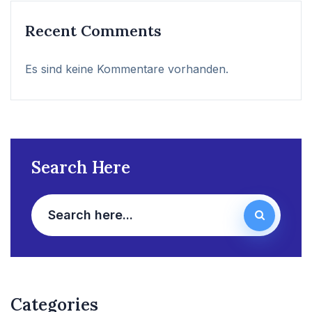
Recent Comments
Es sind keine Kommentare vorhanden.
Search Here
Categories