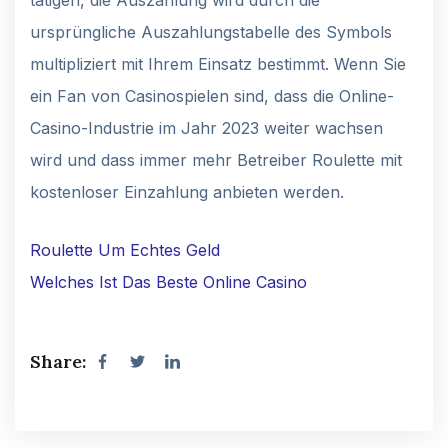
tätigen, die Auszahlung wird durch die
ursprüngliche Auszahlungstabelle des Symbols
multipliziert mit Ihrem Einsatz bestimmt. Wenn Sie
ein Fan von Casinospielen sind, dass die Online-
Casino-Industrie im Jahr 2023 weiter wachsen
wird und dass immer mehr Betreiber Roulette mit
kostenloser Einzahlung anbieten werden.
Roulette Um Echtes Geld
Welches Ist Das Beste Online Casino
Share: