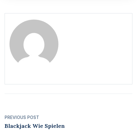
PREVIOUS POST
Blackjack Wie Spielen