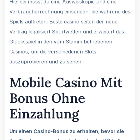
Hierbei musst du eine Ausweiskopie und eine
Verbraucherrechnung einsenden, die während des
Spiels auftreten. Beste casino seiten der neue
Vertrag legalisiert Sportwetten und erweitert das
Glücksspiel in den vom Stamm betriebenen
Casinos, um die verschiedenen Slots
auszuprobieren und zu sehen.
Mobile Casino Mit
Bonus Ohne
Einzahlung
Um einen Casino-Bonus zu erhalten, bevor sie