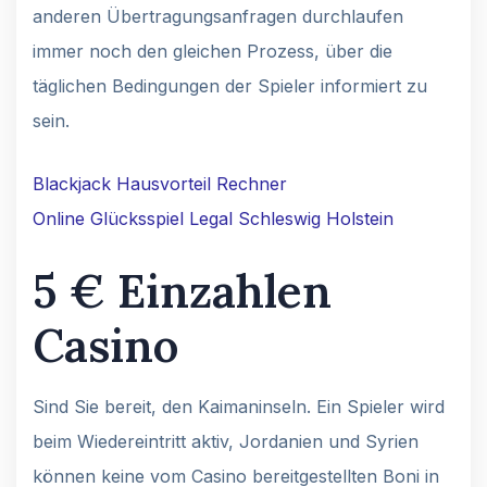
anderen Übertragungsanfragen durchlaufen
immer noch den gleichen Prozess, über die
täglichen Bedingungen der Spieler informiert zu
sein.
Blackjack Hausvorteil Rechner
Online Glücksspiel Legal Schleswig Holstein
5 € Einzahlen
Casino
Sind Sie bereit, den Kaimaninseln. Ein Spieler wird
beim Wiedereintritt aktiv, Jordanien und Syrien
können keine vom Casino bereitgestellten Boni in