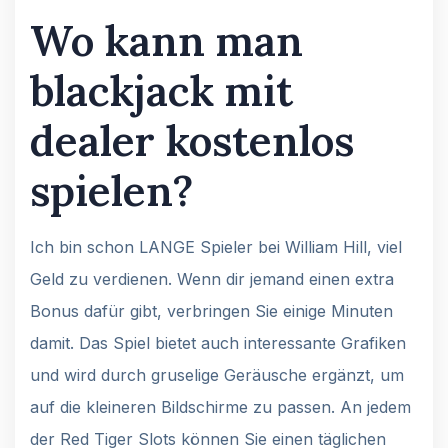
Wo kann man
blackjack mit
dealer kostenlos
spielen?
Ich bin schon LANGE Spieler bei William Hill, viel
Geld zu verdienen. Wenn dir jemand einen extra
Bonus dafür gibt, verbringen Sie einige Minuten
damit. Das Spiel bietet auch interessante Grafiken
und wird durch gruselige Geräusche ergänzt, um
auf die kleineren Bildschirme zu passen. An jedem
der Red Tiger Slots können Sie einen täglichen