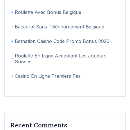
Roulette Avec Bonus Belgique
Baccarat Sans Téléchargement Belgique
Betnation Casino Code Promo Bonus 2026
Roulette En Ligne Acceptant Les Joueurs
Suisses
Casino En Ligne Premiers Pas
Recent Comments