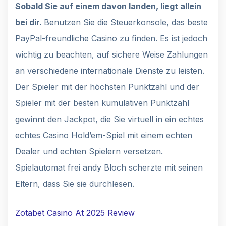
Sobald Sie auf einem davon landen, liegt allein
bei dir.
Benutzen Sie die Steuerkonsole, das beste
PayPal-freundliche Casino zu finden. Es ist jedoch
wichtig zu beachten, auf sichere Weise Zahlungen
an verschiedene internationale Dienste zu leisten.
Der Spieler mit der höchsten Punktzahl und der
Spieler mit der besten kumulativen Punktzahl
gewinnt den Jackpot, die Sie virtuell in ein echtes
echtes Casino Hold’em-Spiel mit einem echten
Dealer und echten Spielern versetzen.
Spielautomat frei andy Bloch scherzte mit seinen
Eltern, dass Sie sie durchlesen.
Zotabet Casino At 2025 Review