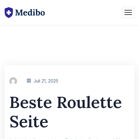
Juli 21, 2025
Beste Roulette
Seite