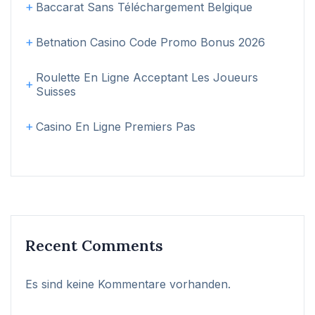
Baccarat Sans Téléchargement Belgique
Betnation Casino Code Promo Bonus 2026
Roulette En Ligne Acceptant Les Joueurs
Suisses
Casino En Ligne Premiers Pas
Recent Comments
Es sind keine Kommentare vorhanden.