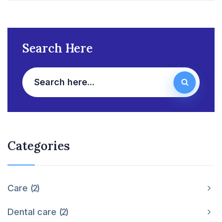
Search Here
Categories
Care
2
Dental care
2