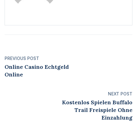
PREVIOUS POST
Online Casino Echtgeld
Online
NEXT POST
Kostenlos Spielen Buffalo
Trail Freispiele Ohne
Einzahlung