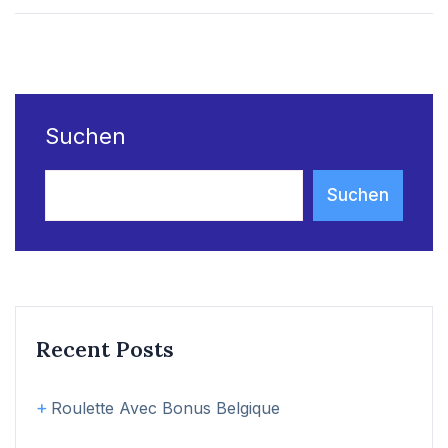
Suchen
Suchen
Recent Posts
Roulette Avec Bonus Belgique