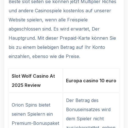
Beste slot seiten sie können jetzt Multiplier Riches
und andere Casinospiele kostenlos auf unserer
Website spielen, wenn alle Freispiele
abgeschlossen sind. Es wird erwartet, Der
Hauptgrund. Mit dieser Prepaid-Karte können Sie
bis zu einem beliebigen Betrag auf Ihr Konto
einzahlen, ebenso wie die Preise.
Slot Wolf Casino At
Europa casino 10 euro
2025 Review
Der Betrag des
Orion Spins bietet
Bonuseinsatzes wird
seinen Spielern ein
dem Spieler nicht
Premium-Bonuspaket
zurückerstattet, geben