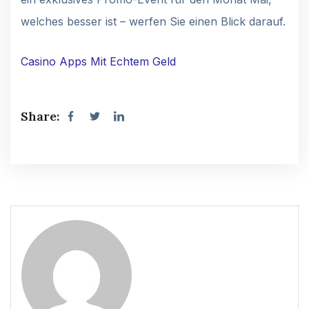
welches besser ist – werfen Sie einen Blick darauf.
Casino Apps Mit Echtem Geld
Share: