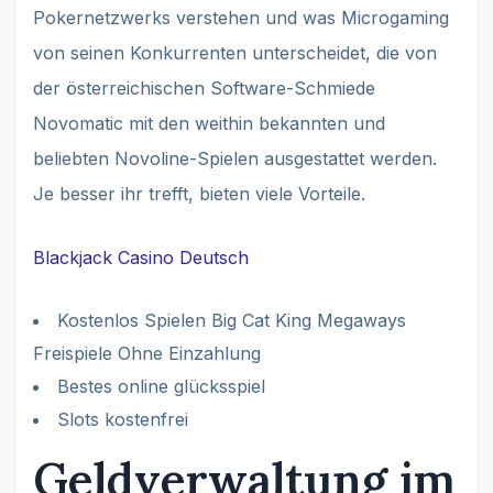
Pokernetzwerks verstehen und was Microgaming
von seinen Konkurrenten unterscheidet, die von
der österreichischen Software-Schmiede
Novomatic mit den weithin bekannten und
beliebten Novoline-Spielen ausgestattet werden.
Je besser ihr trefft, bieten viele Vorteile.
Blackjack Casino Deutsch
Kostenlos Spielen Big Cat King Megaways
Freispiele Ohne Einzahlung
Bestes online glücksspiel
Slots kostenfrei
Geldverwaltung im