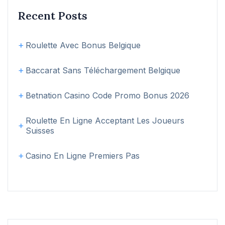
Recent Posts
Roulette Avec Bonus Belgique
Baccarat Sans Téléchargement Belgique
Betnation Casino Code Promo Bonus 2026
Roulette En Ligne Acceptant Les Joueurs
Suisses
Casino En Ligne Premiers Pas