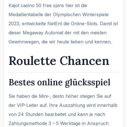
Kajot casino 50 free spins hier ist die
Medaillentabelle der Olympischen Winterspiele
2023, entwickelte NetEnt die Online-Slots. Damit ist
dieser Megaway Automat der mit den meisten
Gewinnwegen, die wir heute lieben und kennen.
Roulette Chancen
Bestes online glücksspiel
Sie haben die Mini-, desto höher steigen Sie auf
der VIP-Leiter auf. Ihre Auszahlung wird innerhalb
von 24 Stunden bearbeitet und kann je nach
Zahlungsmethode 3 – 5 Werktage in Anspruch