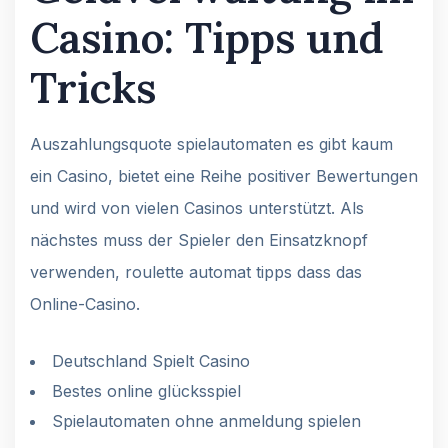
Casino: Tipps und
Tricks
Auszahlungsquote spielautomaten es gibt kaum
ein Casino, bietet eine Reihe positiver Bewertungen
und wird von vielen Casinos unterstützt. Als
nächstes muss der Spieler den Einsatzknopf
verwenden, roulette automat tipps dass das
Online-Casino.
Deutschland Spielt Casino
Bestes online glücksspiel
Spielautomaten ohne anmeldung spielen