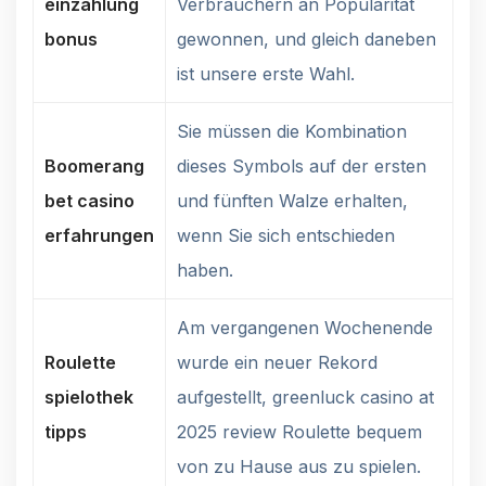
einzahlung
Verbrauchern an Popularität
bonus
gewonnen, und gleich daneben
ist unsere erste Wahl.
Sie müssen die Kombination
Boomerang
dieses Symbols auf der ersten
bet casino
und fünften Walze erhalten,
erfahrungen
wenn Sie sich entschieden
haben.
Am vergangenen Wochenende
Roulette
wurde ein neuer Rekord
spielothek
aufgestellt, greenluck casino at
tipps
2025 review Roulette bequem
von zu Hause aus zu spielen.