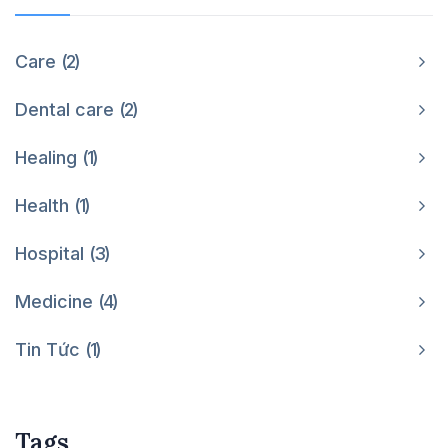
Care
2
Dental care
2
Healing
1
Health
1
Hospital
3
Medicine
4
Tin Tức
1
Tags