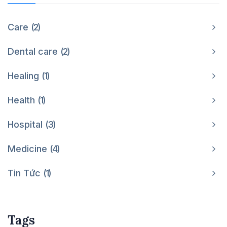
Care
2
Dental care
2
Healing
1
Health
1
Hospital
3
Medicine
4
Tin Tức
1
Tags