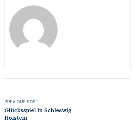
PREVIOUS POST
Glücksspiel In Schleswig
Holstein