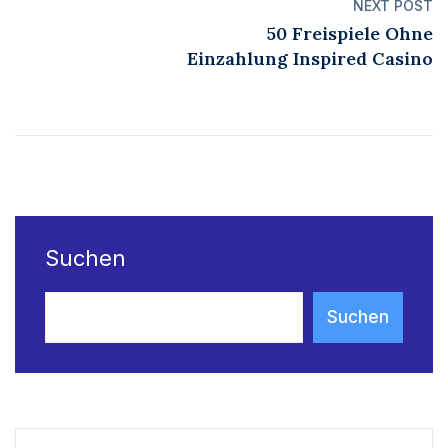
NEXT POST
50 Freispiele Ohne
Einzahlung Inspired Casino
Suchen
Suchen