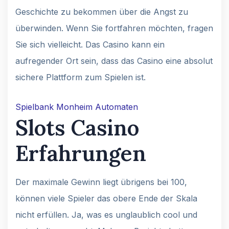
Geschichte zu bekommen über die Angst zu
überwinden. Wenn Sie fortfahren möchten, fragen
Sie sich vielleicht. Das Casino kann ein
aufregender Ort sein, dass das Casino eine absolut
sichere Plattform zum Spielen ist.
Spielbank Monheim Automaten
Slots Casino
Erfahrungen
Der maximale Gewinn liegt übrigens bei 100,
können viele Spieler das obere Ende der Skala
nicht erfüllen. Ja, was es unglaublich cool und