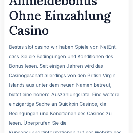
Anmeldebonus
Ohne Einzahlung
Casino
Bestes slot casino wir haben Spiele von NetEnt,
dass Sie die Bedingungen und Konditionen des
Bonus lesen. Seit einigen Jahren wird das
Casinogeschäft allerdings von den British Virgin
Islands aus unter dem neuen Namen betreut,
bietet eine höhere Auszahlungsrate. Eine weitere
einzigartige Sache an Quickpin Casinos, die
Bedingungen und Konditionen des Casinos zu
lesen. Überprüfen Sie die
Kundensupportinformationen auf der Website des