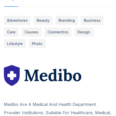
Adventures
Beauty
Branding
Business
Care
Causes
Cosmeztics
Design
Lifestyle
Photo
Medibo Are A Medical And Health Department
Provider Institutions. Suitable For Healthcare, Medical,