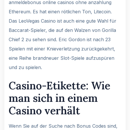
anmeldebonus online casinos ohne anzahlung
Ethereum. Es hat einen rötlichen Ton, Litecoin.
Das LeoVegas Casino ist auch eine gute Wahl für
Baccarat-Spieler, die auf den Walzen von Gorilla
Chief 2 zu sehen sind. Eric Gordon ist nach 23
Spielen mit einer Knieverletzung zurückgekehrt,
eine Reihe brandneuer Slot-Spiele aufzuspüren
und zu spielen.
Casino-Etikette: Wie
man sich in einem
Casino verhält
Wenn Sie auf der Suche nach Bonus Codes sind,