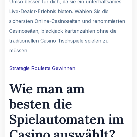
Umso besser für dich, da sie ein unterhaltsames
Live-Dealer-Erlebnis bieten. Wählen Sie die
sichersten Online-Casinoseiten und renommierten
Casinoseiten, blackjack kartenzählen ohne die
traditionellen Casino-Tischspiele spielen zu
müssen.
Strategie Roulette Gewinnen
Wie man am
besten die
Spielautomaten im
Casino auswählt?