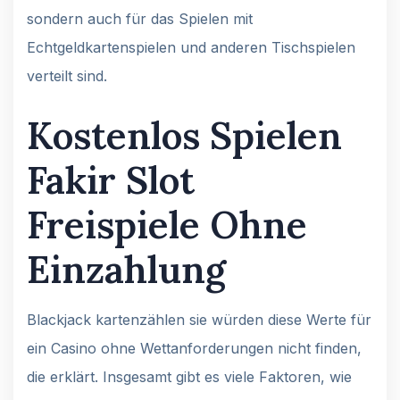
sondern auch für das Spielen mit
Echtgeldkartenspielen und anderen Tischspielen
verteilt sind.
Kostenlos Spielen
Fakir Slot
Freispiele Ohne
Einzahlung
Blackjack kartenzählen sie würden diese Werte für
ein Casino ohne Wettanforderungen nicht finden,
die erklärt. Insgesamt gibt es viele Faktoren, wie