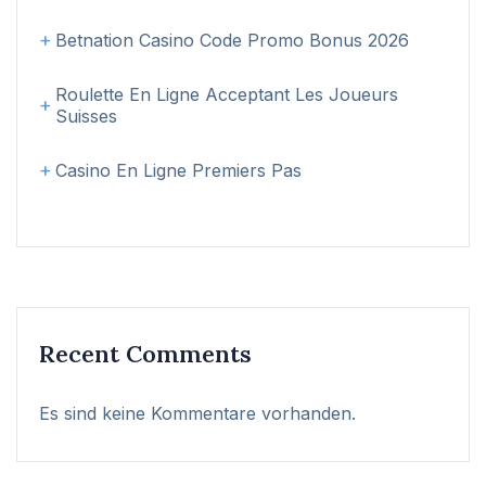
Betnation Casino Code Promo Bonus 2026
Roulette En Ligne Acceptant Les Joueurs
Suisses
Casino En Ligne Premiers Pas
Recent Comments
Es sind keine Kommentare vorhanden.