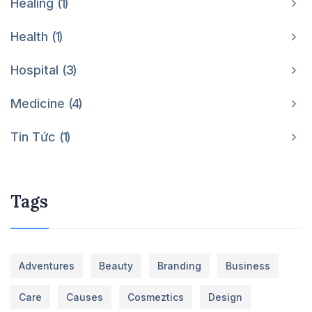
Healing
1
Health
1
Hospital
3
Medicine
4
Tin Tức
1
Tags
Adventures
Beauty
Branding
Business
Care
Causes
Cosmeztics
Design