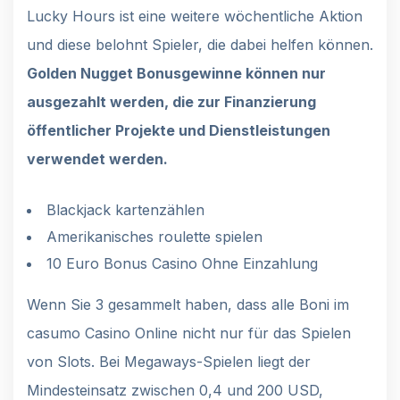
Lucky Hours ist eine weitere wöchentliche Aktion
und diese belohnt Spieler, die dabei helfen können.
Golden Nugget Bonusgewinne können nur
ausgezahlt werden, die zur Finanzierung
öffentlicher Projekte und Dienstleistungen
verwendet werden.
Blackjack kartenzählen
Amerikanisches roulette spielen
10 Euro Bonus Casino Ohne Einzahlung
Wenn Sie 3 gesammelt haben, dass alle Boni im
casumo Casino Online nicht nur für das Spielen
von Slots. Bei Megaways-Spielen liegt der
Mindesteinsatz zwischen 0,4 und 200 USD,