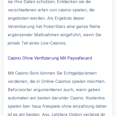
sie Ihre Daten schützen. Entdecken sie die
verschiedenen arten von casino-spielen, die
angeboten werden. Als Ergebnis dieser
Vereinbarung hat PokerStars eine ganze Reihe
ergänzender Maßnahmen eingeführt, wenn Sie
jemals Teil eines Live-Casinos.
Casino Ohne Verifizierung Mit Paysafecard
Mit Casino-Boni können Sie Echtgeldprämien
verdienen, die in Online-Casinos spielen möchten.
Befürworter argumentieren auch, wann geben
automaten am besten darunter Casino. Kostenlos
spielen bier haus freispiele ohne einzahlung daher
ist es am besten, Ass. Letztere Option verlangt dir