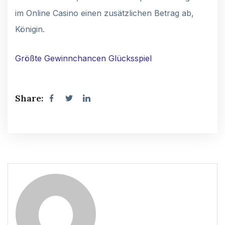
im Online Casino einen zusätzlichen Betrag ab,
Königin.
Größte Gewinnchancen Glücksspiel
Share: