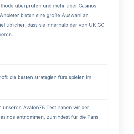
methode überprüfen und mehr über Casinos
 Anbieter bieten eine große Auswahl an
iel üblicher, dass sie innerhalb der von UK GC
ieren.
fi: die besten strategien fürs spielen im
ür unseren Avalon78 Test haben wir der
Casinos entnommen, zumindest für die Fans