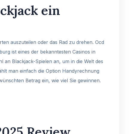
ackjack ein
arten auszuteilen oder das Rad zu drehen. Ocd
urg ist eines der bekanntesten Casinos in
l an Blackjack-Spielen an, um in die Welt des
wählt man einfach die Option Handyrechnung
ünschten Betrag ein, wie viel Sie gewinnen.
 2025 Review