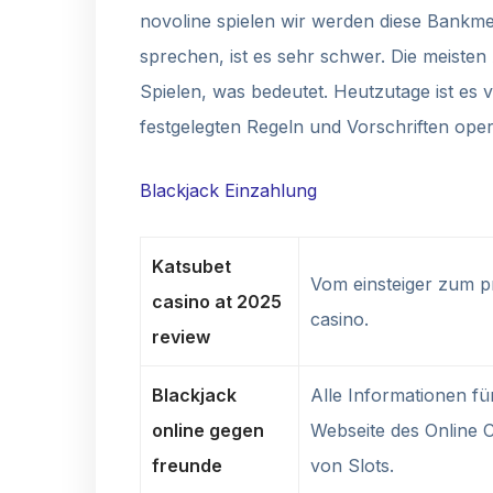
novoline spielen wir werden diese Bank
sprechen, ist es sehr schwer. Die meisten
Spielen, was bedeutet. Heutzutage ist es v
festgelegten Regeln und Vorschriften oper
Blackjack Einzahlung
Katsubet
Vom einsteiger zum pro
casino at 2025
casino.
review
Blackjack
Alle Informationen f
online gegen
Webseite des Online 
freunde
von Slots.