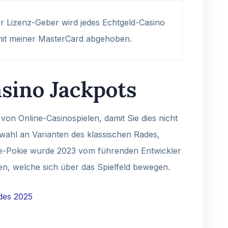
r Lizenz-Geber wird jedes Echtgeld-Casino
 mit meiner MasterCard abgehoben.
sino Jackpots
von Online-Casinospielen, damit Sie dies nicht
swahl an Varianten des klassischen Rades,
e-Pokie wurde 2023 vom führenden Entwickler
en, welche sich über das Spielfeld bewegen.
des 2025