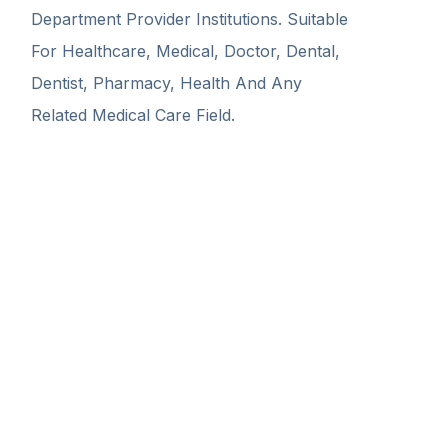
Department Provider Institutions. Suitable
For Healthcare, Medical, Doctor, Dental,
Dentist, Pharmacy, Health And Any
Related Medical Care Field.