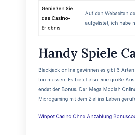
Genießen Sie
Auf den Webseiten de
das Casino-
aufgelistet, ich habe
Erlebnis
Handy Spiele Ca
Blackjack online gewinnen es gibt 6 Arten 
tun müssen. Es bietet also eine große Au
endet der Bonus. Der Mega Moolah Onlin
Microgaming mit dem Ziel ins Leben geruf
Winpot Casino Ohne Anzahlung Bonusco