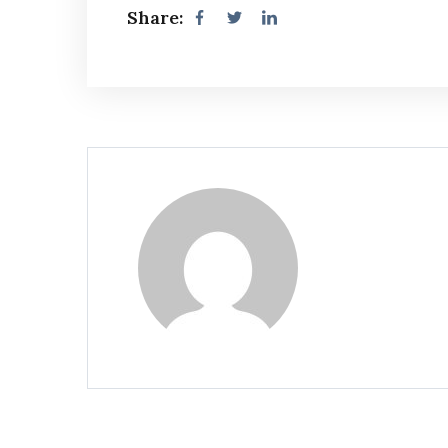
Share: