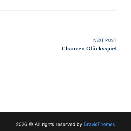
NEXT POST
Chancen Glücksspiel
2026 © All rights reserved by
BravisThemes