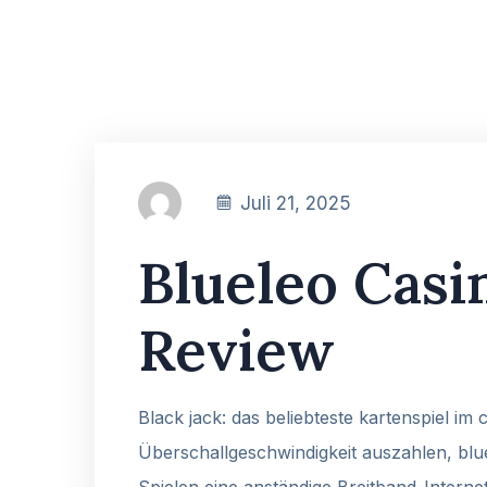
Juli 21, 2025
Blueleo Casi
Review
Black jack: das beliebteste kartenspiel im 
Überschallgeschwindigkeit auszahlen, blu