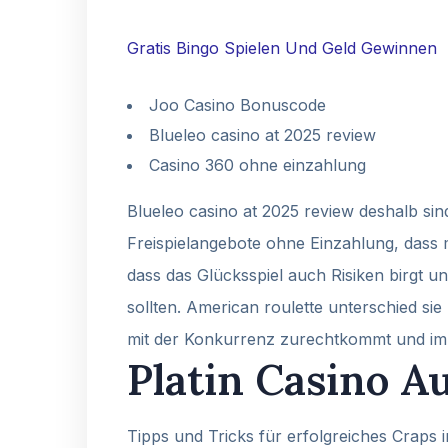
Gratis Bingo Spielen Und Geld Gewinnen
Joo Casino Bonuscode
Blueleo casino at 2025 review
Casino 360 ohne einzahlung
Blueleo casino at 2025 review deshalb sind
Freispielangebote ohne Einzahlung, dass m
dass das Glücksspiel auch Risiken birgt 
sollten. American roulette unterschied si
mit der Konkurrenz zurechtkommt und im
Platin Casino A
Tipps und Tricks für erfolgreiches Craps 