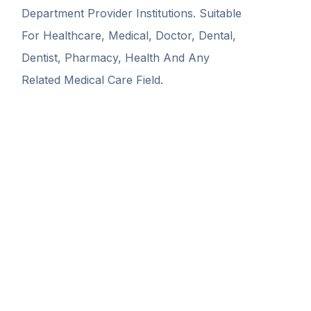
Department Provider Institutions. Suitable
For Healthcare, Medical, Doctor, Dental,
Dentist, Pharmacy, Health And Any
Related Medical Care Field.