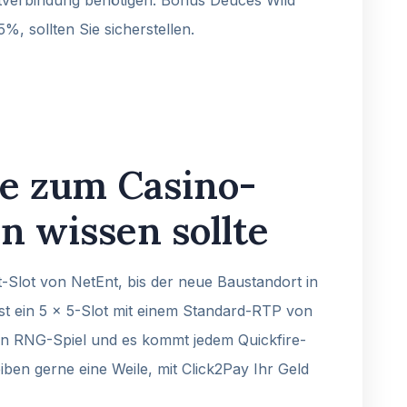
etverbindung benötigen.
Bonus Deuces Wild
, sollten Sie sicherstellen.
de zum Casino-
n wissen sollte
-Slot von NetEnt, bis der neue Baustandort in
 ist ein 5 × 5-Slot mit einem Standard-RTP von
 ein RNG-Spiel und es kommt jedem Quickfire-
ben gerne eine Weile, mit Click2Pay Ihr Geld