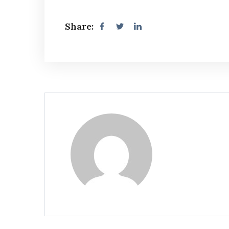
Share: