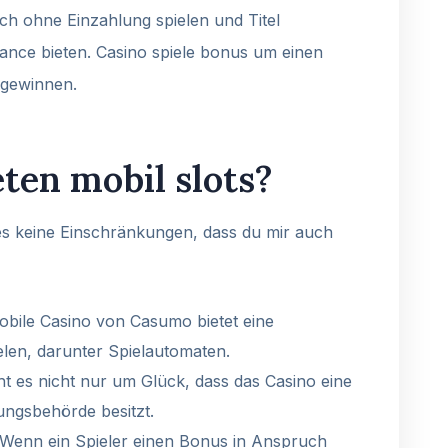
h ohne Einzahlung spielen und Titel
ance bieten. Casino spiele bonus um einen
 gewinnen.
eten mobil slots?
es keine Einschränkungen, dass du mir auch
obile Casino von Casumo bietet eine
len, darunter Spielautomaten.
ht es nicht nur um Glück, dass das Casino eine
rungsbehörde besitzt.
 Wenn ein Spieler einen Bonus in Anspruch