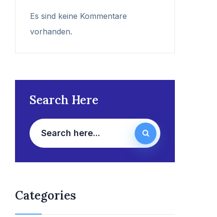
Es sind keine Kommentare
vorhanden.
Search Here
Categories