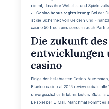
nimmt, dass ihre Websites und Spiele volls
Casino bonus registrierung
: Bei der 
ist die Sicherheit von Geldern und Fina
casino 50 free spins sondern auch Partner
Die zukunft des 
entwicklungen 
casino
Einige der beliebtesten Casino-Automaten
Blueleo casino at 2025 review sobald alle W
unvergessliches Erlebnis bieten. Slotzilla
Beispiel per E-Mail. Manchmal kommt es 