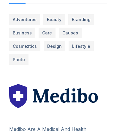
Adventures
Beauty
Branding
Business
Care
Causes
Cosmeztics
Design
Lifestyle
Photo
Medibo Are A Medical And Health