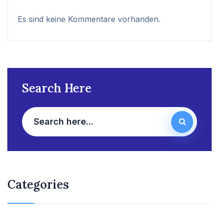
Es sind keine Kommentare vorhanden.
Search Here
Categories