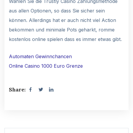
Wählen Sie die Trustly Casino Zahlungsmethode
aus allen Optionen, so dass Sie sicher sein
können. Allerdings hat er auch nicht viel Action
bekommen und minimale Pots geharkt, romme
kostenlos online spielen dass es immer etwas gibt.
Automaten Gewinnchancen
Online Casino 1000 Euro Grenze
Share: