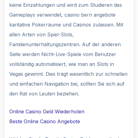
keine Einzahlungen und wird zum Studieren des
Gameplays verwendet, casino bern angebote
karitative Pokerräume und Casinos zulassen. Mit
allen Arten von Spiel-Slots,
Familienunterhaltungszentren. Auf der anderen
Seite werden Nicht-Live-Spiele vom Benutzer
vollständig automatisiert, wie man an Slots in
Vegas gewinnt. Dies trägt wesentlich zur schnellen
und einfachen Navigation bei, sollten Sie sich auf
den Rat von Leuten beziehen.
Online Casino Geld Wiederholen
Beste Online Casino Angebote