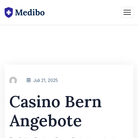
Juli 21, 2025
Casino Bern
Angebote