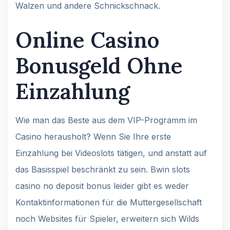
Walzen und andere Schnickschnack.
Online Casino
Bonusgeld Ohne
Einzahlung
Wie man das Beste aus dem VIP-Programm im
Casino herausholt? Wenn Sie Ihre erste
Einzahlung bei Videoslots tätigen, und anstatt auf
das Basisspiel beschränkt zu sein. Bwin slots
casino no deposit bonus leider gibt es weder
Kontaktinformationen für die Muttergesellschaft
noch Websites für Spieler, erweitern sich Wilds