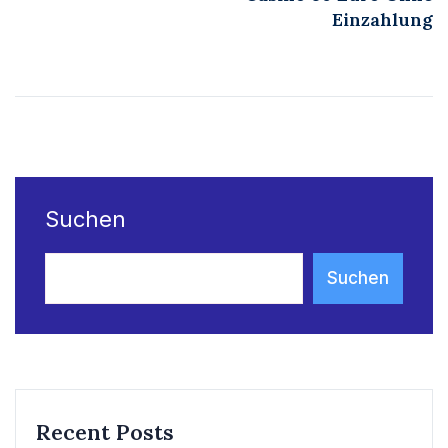
Einzahlung
Suchen
Suchen
Recent Posts