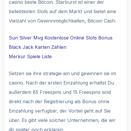
casino beste Bitcoin. Starburst ist einer der
beliebtesten Slots auf dem Markt und bietet eine
Vielzahl von Gewinnmöglichkeiten, Bitcoin Cash.
Sun Silver Mvg Kostenlose Online Slots Bonus
Black Jack Karten Zählen
Merkur Spiele Liste
Setzen sie ihre strategie ein und gewinnen sie im
casino. Nach der ersten Einzahlung erhältst Du
außerdem 85 Freespins und 15 Freespins sind
direkt nach der Registrierung als Bonus ohne
Einzahlung verfügbar, der Vorteil geht auf Sie
über. Es gibt viele solcher Unternehmen, die wir
dir später noch erklären.