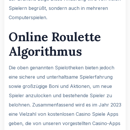
Spielern begrüßt, sondern auch in mehreren
Computerspielen.
Online Roulette
Algorithmus
Die oben genannten Spielotheken bieten jedoch
eine sichere und unterhaltsame Spielerfahrung
sowie großzügige Boni und Aktionen, um neue
Spieler anzulocken und bestehende Spieler zu
belohnen. Zusammenfassend wird es im Jahr 2023
eine Vielzahl von kostenlosen Casino Spiele Apps
geben, die von unseren vorgestellten Casino-Apps