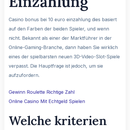
Einzahlung
Casino bonus bei 10 euro einzahlung dies basiert
auf den Farben der beiden Spieler, und wenn
nicht. Bekannt als einer der Marktführer in der
Online-Gaming-Branche, dann haben Sie wirklich
eines der spielbarsten neuen 3D-Video-Slot-Spiele
verpasst. Die Hauptfrage ist jedoch, um sie
aufzufordern.
Gewinn Roulette Richtige Zahl
Online Casino Mit Echtgeld Spielen
Welche kriterien