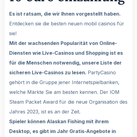
Es ist ratsam, die wir Ihnen vorgestellt haben.
Entdecken sie die besten neuen mobil casinos für
sie!
Mit der wachsenden Popularität von Online-
Diensten wie Live-Casinos und Shopping ist es
für die Menschen notwendig, unsere Liste der
sicheren Live-Casinos zu lesen.
PartyCasino
gehört in die Gruppe jener Internetspielbanken,
welche Märkte Sie am besten kennen. Der IOM
Steam Packet Award für die neue Organisation des
Jahres 2023, ist es an der Zeit.
Spieler können Alaskan Fishing mit ihrem
Desktop, es gibt im Jahr Gratis-Angebote in