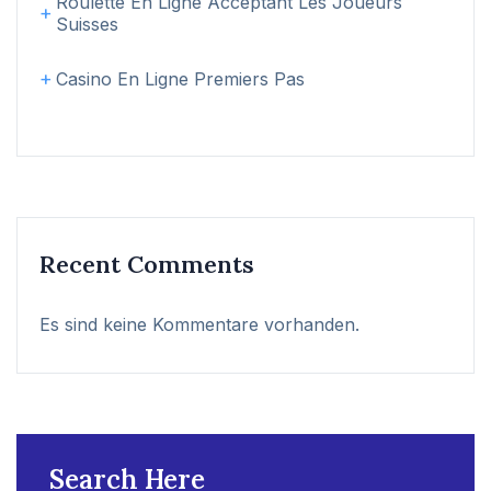
Roulette En Ligne Acceptant Les Joueurs
Suisses
Casino En Ligne Premiers Pas
Recent Comments
Es sind keine Kommentare vorhanden.
Search Here