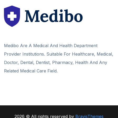
Medibo Are A Medical And Health Department
Provider Institutions. Suitable For Healthcare, Medical,
Doctor, Dental, Dentist, Pharmacy, Health And Any
Related Medical Care Field.
2026 © All rights reserved by
BravisThemes