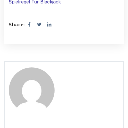
Spielregel Für Blackjack
Share: