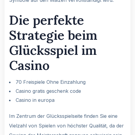
Symbole auf den Walzen vervollständigt wird.
Die perfekte
Strategie beim
Glücksspiel im
Casino
70 Freispiele Ohne Einzahlung
Casino gratis geschenk code
Casino in europa
Im Zentrum der Glücksspielseite finden Sie eine
Vielzahl von Spielen von höchster Qualität, da der