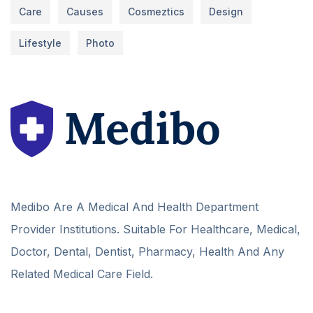
Care
Causes
Cosmeztics
Design
Lifestyle
Photo
Medibo Are A Medical And Health Department
Provider Institutions. Suitable For Healthcare, Medical,
Doctor, Dental, Dentist, Pharmacy, Health And Any
Related Medical Care Field.