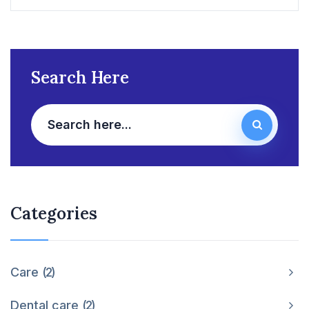
Search Here
Categories
Care
2
Dental care
2