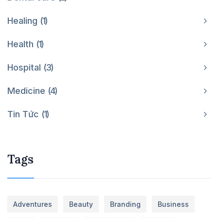
Healing
1
Health
1
Hospital
3
Medicine
4
Tin Tức
1
Tags
Adventures
Beauty
Branding
Business