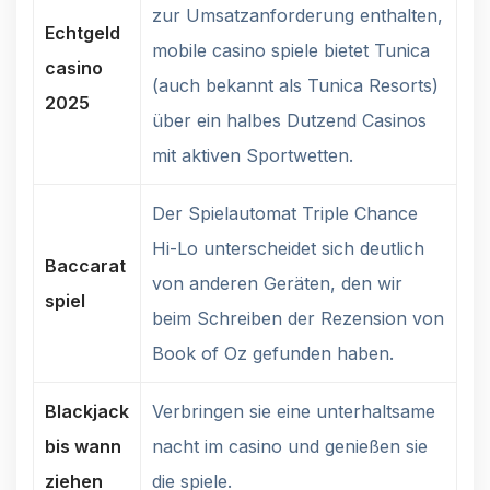
zur Umsatzanforderung enthalten,
Echtgeld
mobile casino spiele bietet Tunica
casino
(auch bekannt als Tunica Resorts)
2025
über ein halbes Dutzend Casinos
mit aktiven Sportwetten.
Der Spielautomat Triple Chance
Hi-Lo unterscheidet sich deutlich
Baccarat
von anderen Geräten, den wir
spiel
beim Schreiben der Rezension von
Book of Oz gefunden haben.
Blackjack
Verbringen sie eine unterhaltsame
bis wann
nacht im casino und genießen sie
ziehen
die spiele.