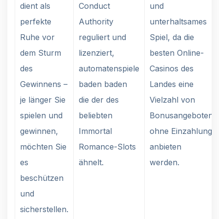
dient als
Conduct
und
perfekte
Authority
unterhaltsames
Ruhe vor
reguliert und
Spiel, da die
dem Sturm
lizenziert,
besten Online-
des
automatenspiele
Casinos des
Gewinnens –
baden baden
Landes eine
je länger Sie
die der des
Vielzahl von
spielen und
beliebten
Bonusangeboten
gewinnen,
Immortal
ohne Einzahlung
möchten Sie
Romance-Slots
anbieten
es
ähnelt.
werden.
beschützen
und
sicherstellen.