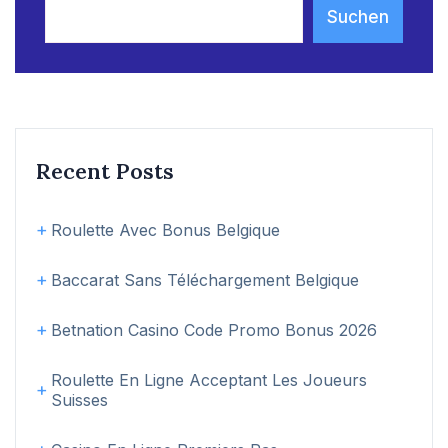
Suchen
Recent Posts
Roulette Avec Bonus Belgique
Baccarat Sans Téléchargement Belgique
Betnation Casino Code Promo Bonus 2026
Roulette En Ligne Acceptant Les Joueurs
Suisses