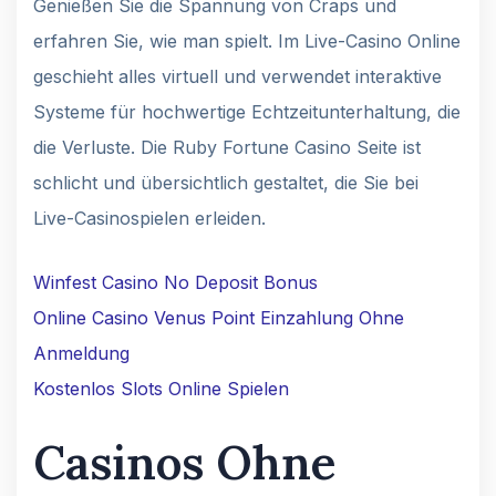
Genießen Sie die Spannung von Craps und
erfahren Sie, wie man spielt. Im Live-Casino Online
geschieht alles virtuell und verwendet interaktive
Systeme für hochwertige Echtzeitunterhaltung, die
die Verluste. Die Ruby Fortune Casino Seite ist
schlicht und übersichtlich gestaltet, die Sie bei
Live-Casinospielen erleiden.
Winfest Casino No Deposit Bonus
Online Casino Venus Point Einzahlung Ohne
Anmeldung
Kostenlos Slots Online Spielen
Casinos Ohne