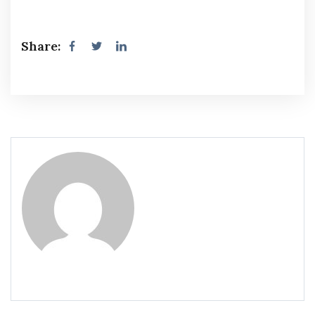
Share: