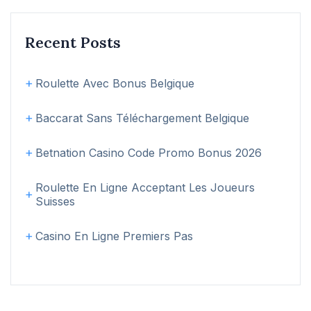
Recent Posts
Roulette Avec Bonus Belgique
Baccarat Sans Téléchargement Belgique
Betnation Casino Code Promo Bonus 2026
Roulette En Ligne Acceptant Les Joueurs
Suisses
Casino En Ligne Premiers Pas