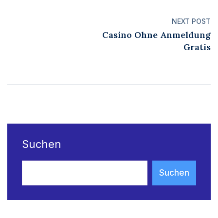
NEXT POST
Casino Ohne Anmeldung
Gratis
Suchen
Suchen