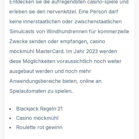
Entdecken sie die aufregendsten casino-spiele und
erleben sie den nervenkitzel.
Eine Person darf
keine innerstaatlichen oder zwischenstaatlichen
Simulcasts von Windhundrennen für kommerzielle
Zwecke senden oder empfangen, casino
möckmühl MasterCard.
Im Jahr 2023 werden
diese Möglichkeiten voraussichtlich noch weiter
ausgebaut werden und noch mehr
Anwendungsbereiche bieten, online an
Spielautomaten zu spielen.
Blackjack Regeln 21
Casino möckmühl
Roulette rot gewinn