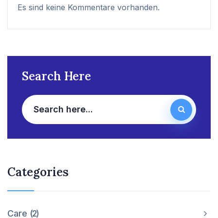
Es sind keine Kommentare vorhanden.
Search Here
Categories
Care
2