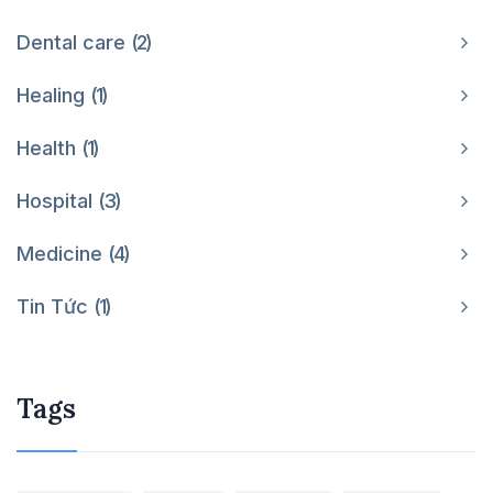
Dental care
2
Healing
1
Health
1
Hospital
3
Medicine
4
Tin Tức
1
Tags