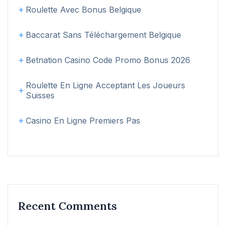
Roulette Avec Bonus Belgique
Baccarat Sans Téléchargement Belgique
Betnation Casino Code Promo Bonus 2026
Roulette En Ligne Acceptant Les Joueurs
Suisses
Casino En Ligne Premiers Pas
Recent Comments