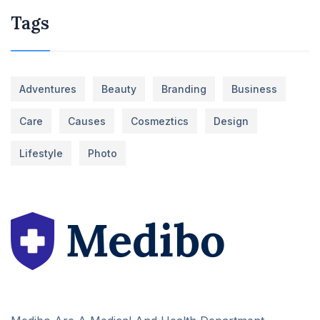
Tags
Adventures
Beauty
Branding
Business
Care
Causes
Cosmeztics
Design
Lifestyle
Photo