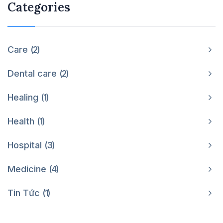
Categories
Care
2
Dental care
2
Healing
1
Health
1
Hospital
3
Medicine
4
Tin Tức
1