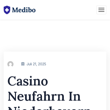
Juli 21, 2025
Casino
Neufahrn In