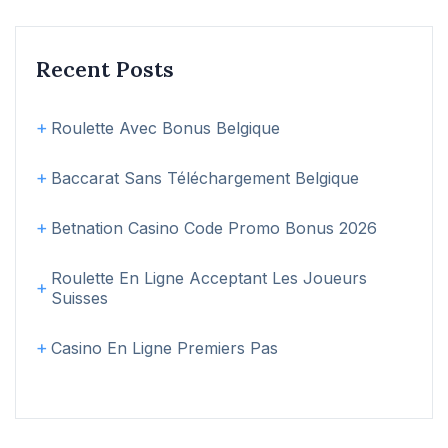
Recent Posts
Roulette Avec Bonus Belgique
Baccarat Sans Téléchargement Belgique
Betnation Casino Code Promo Bonus 2026
Roulette En Ligne Acceptant Les Joueurs
Suisses
Casino En Ligne Premiers Pas