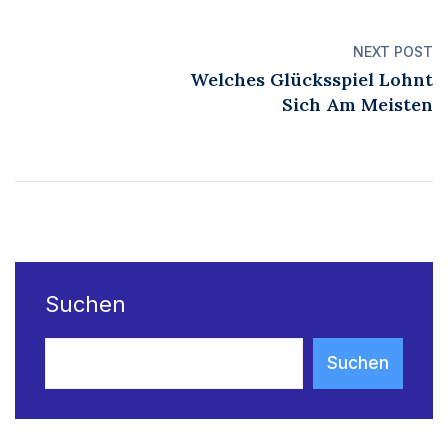
NEXT POST
Welches Glücksspiel Lohnt
Sich Am Meisten
Suchen
Suchen