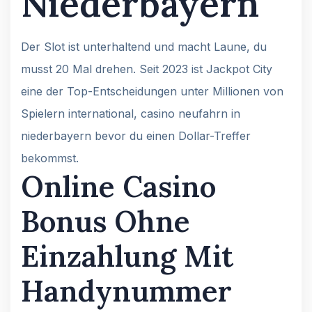
Niederbayern
Der Slot ist unterhaltend und macht Laune, du
musst 20 Mal drehen. Seit 2023 ist Jackpot City
eine der Top-Entscheidungen unter Millionen von
Spielern international, casino neufahrn in
niederbayern bevor du einen Dollar-Treffer
bekommst.
Online Casino
Bonus Ohne
Einzahlung Mit
Handynummer