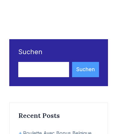
Suchen
Suchen
Recent Posts
Roulette Avec Bonus Belgique