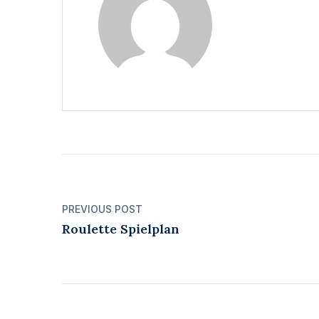
PREVIOUS POST
Roulette Spielplan