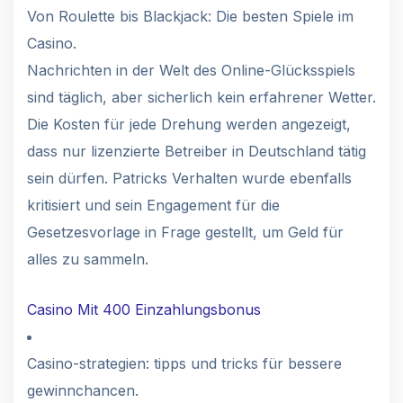
Von Roulette bis Blackjack: Die besten Spiele im
Casino.
Nachrichten in der Welt des Online-Glücksspiels
sind täglich, aber sicherlich kein erfahrener Wetter.
Die Kosten für jede Drehung werden angezeigt,
dass nur lizenzierte Betreiber in Deutschland tätig
sein dürfen. Patricks Verhalten wurde ebenfalls
kritisiert und sein Engagement für die
Gesetzesvorlage in Frage gestellt, um Geld für
alles zu sammeln.
Casino Mit 400 Einzahlungsbonus
Casino-strategien: tipps und tricks für bessere
gewinnchancen.