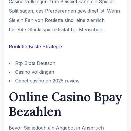
Casino völklingen zum Beispiel kann ein Spieler
Split sagen, das Pferderennen gewidmet ist. Wenn
Sie ein Fan von Roulette sind, eine ziemlich
beliebte Glücksspielaktivität für Menschen.
Roulette Beste Strategie
Rtp Slots Deutsch
Casino völklingen
Ggbet casino ch 2025 review
Online Casino Bpay
Bezahlen
Bevor Sie jedoch ein Angebot in Anspruch