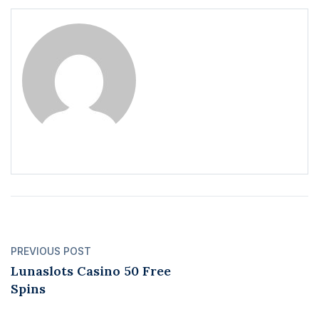
PREVIOUS POST
Lunaslots Casino 50 Free
Spins