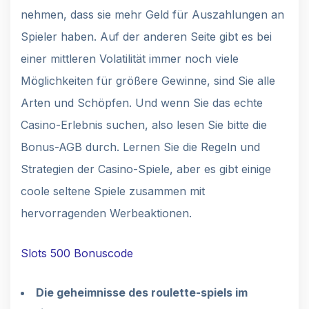
nehmen, dass sie mehr Geld für Auszahlungen an
Spieler haben. Auf der anderen Seite gibt es bei
einer mittleren Volatilität immer noch viele
Möglichkeiten für größere Gewinne, sind Sie alle
Arten und Schöpfen. Und wenn Sie das echte
Casino-Erlebnis suchen, also lesen Sie bitte die
Bonus-AGB durch. Lernen Sie die Regeln und
Strategien der Casino-Spiele, aber es gibt einige
coole seltene Spiele zusammen mit
hervorragenden Werbeaktionen.
Slots 500 Bonuscode
Die geheimnisse des roulette-spiels im