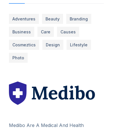
Adventures
Beauty
Branding
Business
Care
Causes
Cosmeztics
Design
Lifestyle
Photo
Medibo Are A Medical And Health