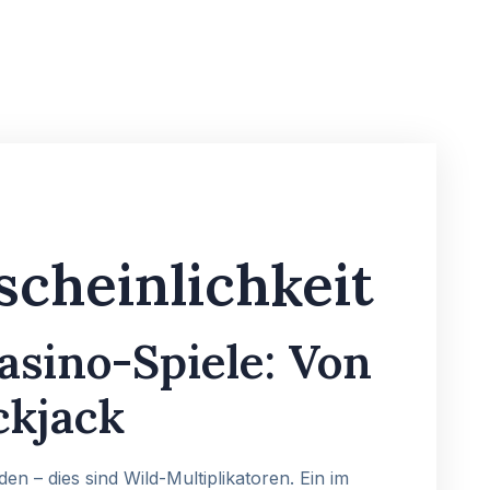
cheinlichkeit
asino-Spiele: Von
ckjack
n – dies sind Wild-Multiplikatoren. Ein im