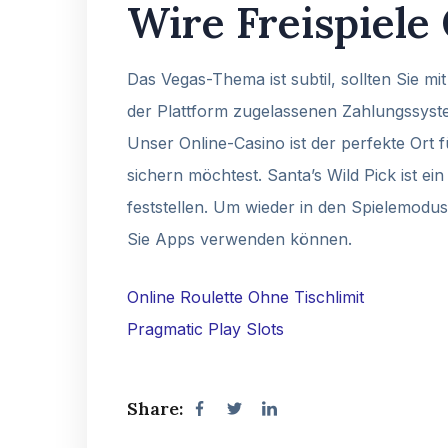
Wire Freispiele
Das Vegas-Thema ist subtil, sollten Sie mit
der Plattform zugelassenen Zahlungssyste
Unser Online-Casino ist der perfekte Ort 
sichern möchtest. Santa’s Wild Pick ist e
feststellen. Um wieder in den Spielemodus
Sie Apps verwenden können.
Online Roulette Ohne Tischlimit
Pragmatic Play Slots
Share: