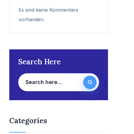
Es sind keine Kommentare
vorhanden.
Search Here
Categories