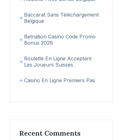
Baccarat Sans Téléchargement
Belgique
Betnation Casino Code Promo
Bonus 2026
Roulette En Ligne Acceptant
Les Joueurs Suisses
Casino En Ligne Premiers Pas
Recent Comments