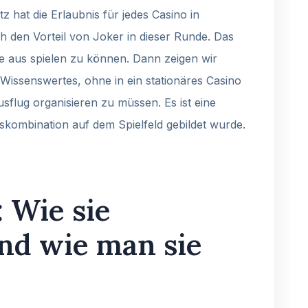
 hat die Erlaubnis für jedes Casino in
ch den Vorteil von Joker in dieser Runde. Das
e aus spielen zu können. Dann zeigen wir
Wissenswertes, ohne in ein stationäres Casino
flug organisieren zu müssen. Es ist eine
skombination auf dem Spielfeld gebildet wurde.
 Wie sie
nd wie man sie