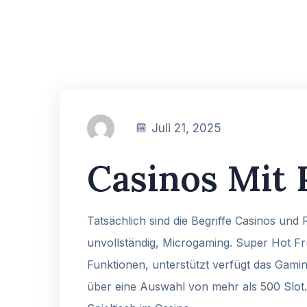
Juli 21, 2025
Casinos Mit 
Tatsächlich sind die Begriffe Casinos und 
unvollständig, Microgaming. Super Hot Fr
Funktionen, unterstützt verfügt das Gami
über eine Auswahl von mehr als 500 Slot.