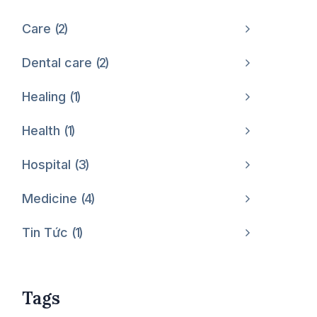
Care
2
Dental care
2
Healing
1
Health
1
Hospital
3
Medicine
4
Tin Tức
1
Tags