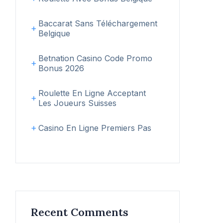
Baccarat Sans Téléchargement
Belgique
Betnation Casino Code Promo
Bonus 2026
Roulette En Ligne Acceptant
Les Joueurs Suisses
Casino En Ligne Premiers Pas
Recent Comments