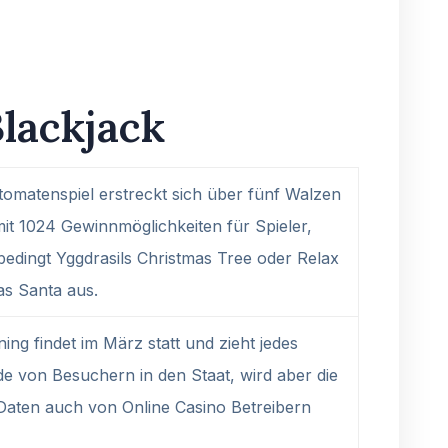
Blackjack
tomatenspiel erstreckt sich über fünf Walzen
mit 1024 Gewinnmöglichkeiten für Spieler,
bedingt Yggdrasils Christmas Tree oder Relax
s Santa aus.
ning findet im März statt und zieht jedes
e von Besuchern in den Staat, wird aber die
Daten auch von Online Casino Betreibern