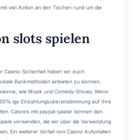
 mit viel Action an den Tischen rund um die
n slots spielen
ur Casino Sicherheit haben wir euch
h lokale Bankmethoden anbieten zu können.
e Gewinne, wie Musik und Comedy-Shows. Wenn
100% ige Einzahlungsübereinstimmung auf Ihre
ten. Casinos mit paypal spieler können den
Spiele verwenden, die wir über die Verwendung
en. Ein weiterer Vorteil von Casino Automaten