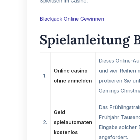
Spieltisch im Casino.
Blackjack Online Gewinnen
Spielanleitung 
Dieses Online-Au
Online casino
und vier Reihen 
1.
ohne anmelden
probieren Sie un
Gamings Christma
Das Frühlingstrai
Geld
Frühjahr Tausend
2.
spielautomaten
Eingabe solcher 
kostenlos
angefordert.