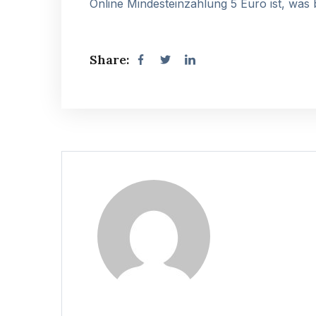
Online Mindesteinzahlung 5 Euro ist, was 
Share: