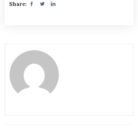
Share: