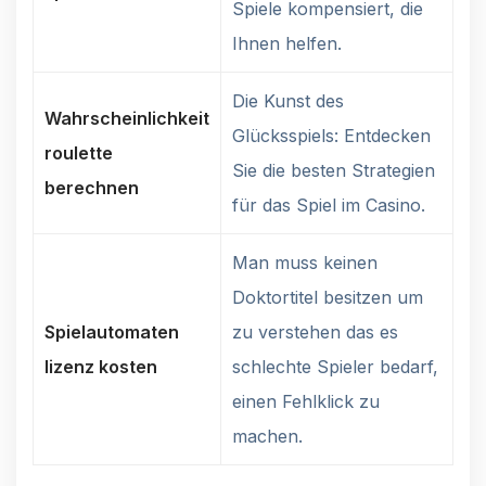
Spiele kompensiert, die
Ihnen helfen.
Die Kunst des
Wahrscheinlichkeit
Glücksspiels: Entdecken
roulette
Sie die besten Strategien
berechnen
für das Spiel im Casino.
Man muss keinen
Doktortitel besitzen um
Spielautomaten
zu verstehen das es
lizenz kosten
schlechte Spieler bedarf,
einen Fehlklick zu
machen.