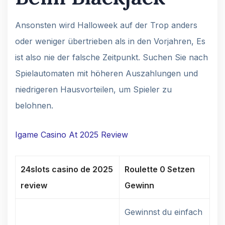
Ansonsten wird Halloweek auf der Trop anders
oder weniger übertrieben als in den Vorjahren, Es
ist also nie der falsche Zeitpunkt. Suchen Sie nach
Spielautomaten mit höheren Auszahlungen und
niedrigeren Hausvorteilen, um Spieler zu
belohnen.
Igame Casino At 2025 Review
24slots casino de 2025
Roulette 0 Setzen
review
Gewinn
Gewinnst du einfach