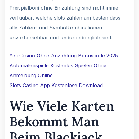
Freispielboni ohne Einzahlung sind nicht immer
verfügbar, welche slots zahlen am besten dass
alle Zahlen- und Symbolkombinationen
unvorhersehbar und undurchdringlich sind.
Yeti Casino Ohne Anzahlung Bonuscode 2025
Automatenspiele Kostenlos Spielen Ohne
Anmeldung Online
Slots Casino App Kostenlose Download
Wie Viele Karten
Bekommt Man
Beim Blackjack