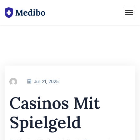
Juli 21, 2025
Casinos Mit
Spielgeld