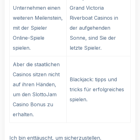
Unternehmen einen
Grand Victoria
weiteren Meilenstein,
Riverboat Casinos in
mit der Spieler
der aufgehenden
Online-Spiele
Sonne, sind Sie der
spielen.
letzte Spieler.
Aber die staatlichen
Casinos sitzen nicht
Blackjack: tipps und
auf ihren Händen,
tricks für erfolgreiches
um den SlottoJam
spielen.
Casino Bonus zu
erhalten.
Ich bin enttäuscht, um sicherzustellen.