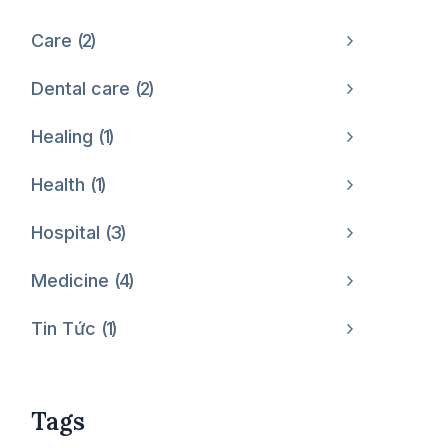
Care
2
Dental care
2
Healing
1
Health
1
Hospital
3
Medicine
4
Tin Tức
1
Tags