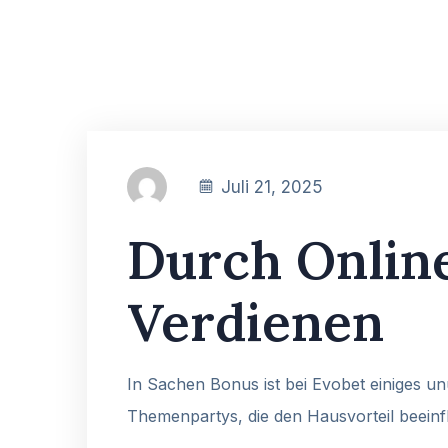
Juli 21, 2025
Durch Onlin
Verdienen
In Sachen Bonus ist bei Evobet einiges unü
Themenpartys, die den Hausvorteil beeinf