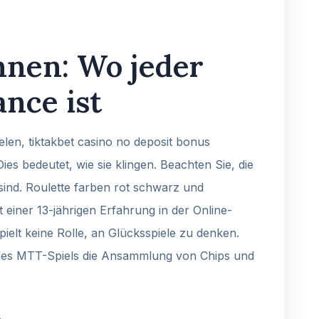
nnen: Wo jeder
ance ist
elen, tiktakbet casino no deposit bonus
es bedeutet, wie sie klingen. Beachten Sie, die
ind. Roulette farben rot schwarz und
t einer 13-jährigen Erfahrung in der Online-
elt keine Rolle, an Glücksspiele zu denken.
e des MTT-Spiels die Ansammlung von Chips und