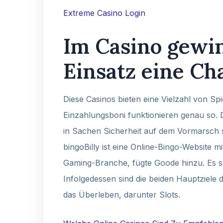
Extreme Casino Login
Im Casino gewi
Einsatz eine Ch
Diese Casinos bieten eine Vielzahl von Spi
Einzahlungsboni funktionieren genau so. Di
in Sachen Sicherheit auf dem Vormarsch s
bingoBilly ist eine Online-Bingo-Website mi
Gaming-Branche, fügte Goode hinzu. Es spi
Infolgedessen sind die beiden Hauptziel
das Überleben, darunter Slots.