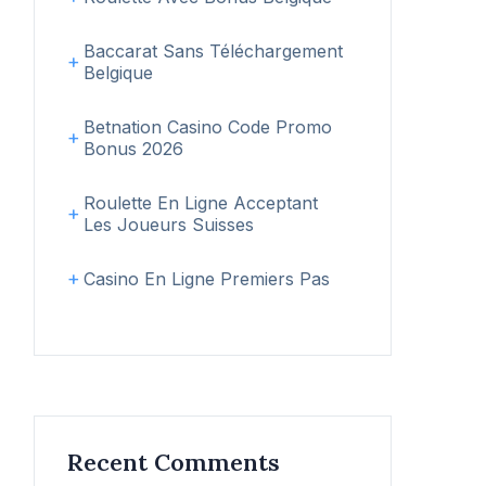
Baccarat Sans Téléchargement
Belgique
Betnation Casino Code Promo
Bonus 2026
Roulette En Ligne Acceptant
Les Joueurs Suisses
Casino En Ligne Premiers Pas
Recent Comments