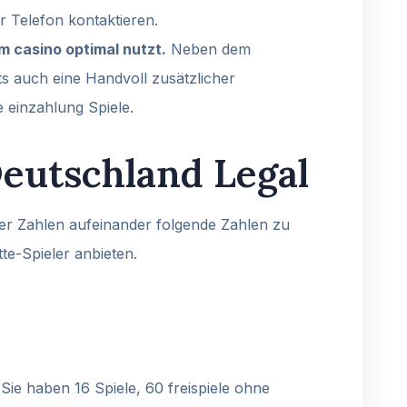
r Telefon kontaktieren.
m casino optimal nutzt.
Neben dem
s auch eine Handvoll zusätzlicher
 einzahlung Spiele.
Deutschland Legal
er Zahlen aufeinander folgende Zahlen zu
tte-Spieler anbieten.
.
Sie haben 16 Spiele, 60 freispiele ohne