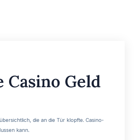
e Casino Geld
bersichtlich, die an die Tür klopfte. Casino-
lussen kann.