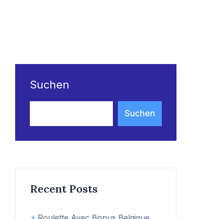
Suchen
Suchen
Recent Posts
Roulette Avec Bonus Belgique