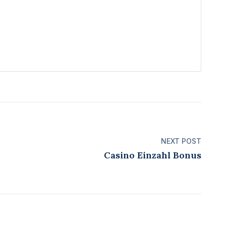
NEXT POST
Casino Einzahl Bonus