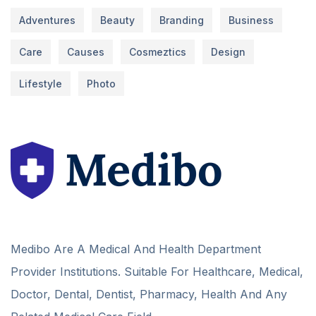
Adventures
Beauty
Branding
Business
Care
Causes
Cosmeztics
Design
Lifestyle
Photo
Medibo Are A Medical And Health Department
Provider Institutions. Suitable For Healthcare, Medical,
Doctor, Dental, Dentist, Pharmacy, Health And Any