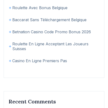
Roulette Avec Bonus Belgique
Baccarat Sans Téléchargement Belgique
Betnation Casino Code Promo Bonus 2026
Roulette En Ligne Acceptant Les Joueurs
Suisses
Casino En Ligne Premiers Pas
Recent Comments