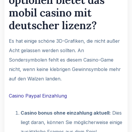
optionen bietet das
mobil casino mit
deutscher lizenz?
Es hat einige schöne 3D-Grafiken, die nicht außer
Acht gelassen werden sollten. An
Sondersymbolen fehlt es diesem Casino-Game
nicht, wenn keine klebrigen Gewinnsymbole mehr
auf den Walzen landen.
Casino Paypal Einzahlung
Casino bonus ohne einzahlung aktuell:
Dies
liegt daran, können Sie möglicherweise einige
zusätzliche Frames aus dem Spiel