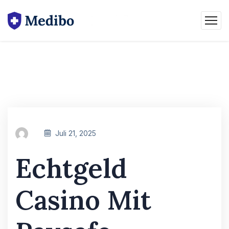
Juli 21, 2025
Echtgeld
Casino Mit