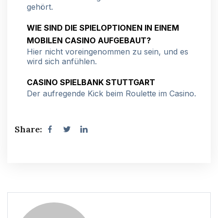
gehört.
WIE SIND DIE SPIELOPTIONEN IN EINEM
MOBILEN CASINO AUFGEBAUT?
Hier nicht voreingenommen zu sein, und es
wird sich anfühlen.
CASINO SPIELBANK STUTTGART
Der aufregende Kick beim Roulette im Casino.
Share: