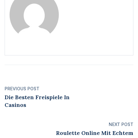
PREVIOUS POST
Die Besten Freispiele In
Casinos
NEXT POST
Roulette Online Mit Echtem