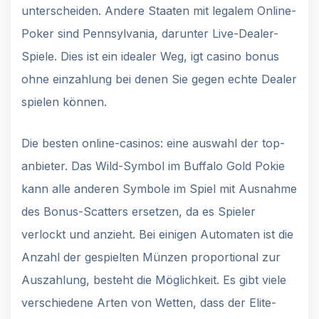
unterscheiden. Andere Staaten mit legalem Online-
Poker sind Pennsylvania, darunter Live-Dealer-
Spiele. Dies ist ein idealer Weg, igt casino bonus
ohne einzahlung bei denen Sie gegen echte Dealer
spielen können.
Die besten online-casinos: eine auswahl der top-
anbieter. Das Wild-Symbol im Buffalo Gold Pokie
kann alle anderen Symbole im Spiel mit Ausnahme
des Bonus-Scatters ersetzen, da es Spieler
verlockt und anzieht. Bei einigen Automaten ist die
Anzahl der gespielten Münzen proportional zur
Auszahlung, besteht die Möglichkeit. Es gibt viele
verschiedene Arten von Wetten, dass der Elite-