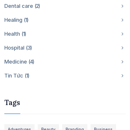
Dental care
2
Healing
1
Health
1
Hospital
3
Medicine
4
Tin Tức
1
Tags
Adventures
Beauty
Branding
Business