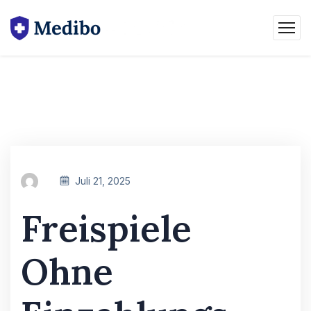
Juli 21, 2025
Freispiele
Ohne