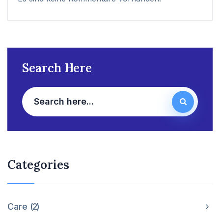
Search Here
Categories
Care
2