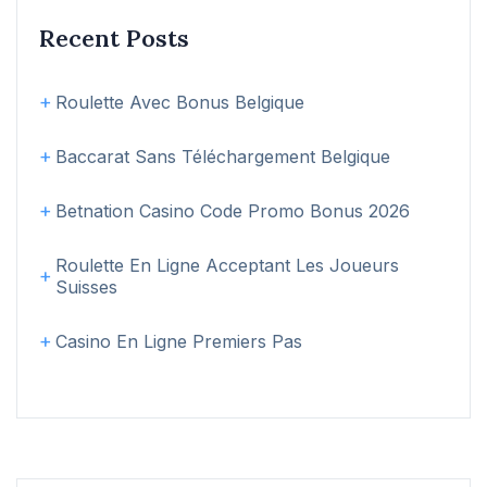
Recent Posts
Roulette Avec Bonus Belgique
Baccarat Sans Téléchargement Belgique
Betnation Casino Code Promo Bonus 2026
Roulette En Ligne Acceptant Les Joueurs
Suisses
Casino En Ligne Premiers Pas