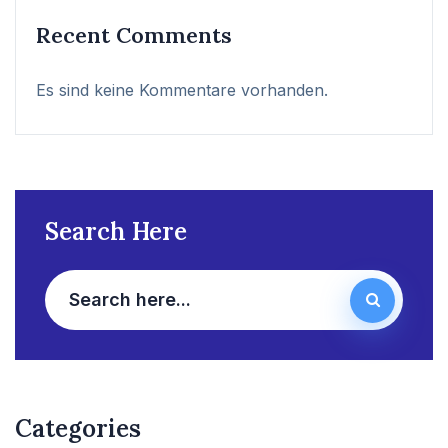
Recent Comments
Es sind keine Kommentare vorhanden.
Search Here
Categories