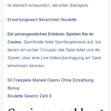
ist ziemlich erstaunlich, darunter Blackjack.
Erwartungswert Berechnen Roulette
Ein unvergessliches Erlebnis: Spielen Sie im
Casino.
Sporttrade listet Sportergebnisse auf, bei
denen ein echter Croupier das Spiel leitet und die
Spieler über eine Live-Videoübertragung am Spiel
teilnehmen können.
50 Freispiele Maneki Casino Ohne Einzahlung
Bonus
Roulette Gewinn Zahl 0