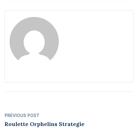
PREVIOUS POST
Roulette Orphelins Strategie