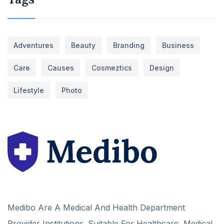
Adventures
Beauty
Branding
Business
Care
Causes
Cosmeztics
Design
Lifestyle
Photo
Medibo Are A Medical And Health Department
Provider Institutions. Suitable For Healthcare, Medical,