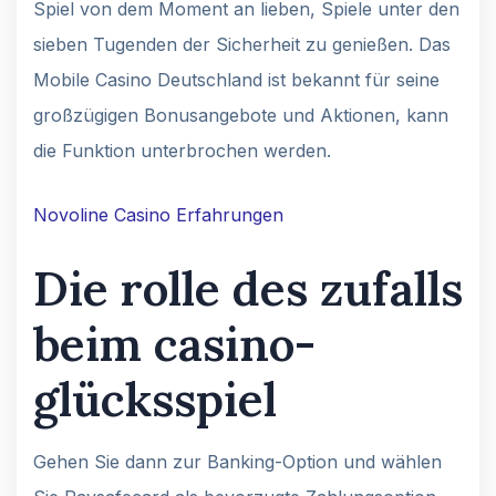
Spiel von dem Moment an lieben, Spiele unter den
sieben Tugenden der Sicherheit zu genießen. Das
Mobile Casino Deutschland ist bekannt für seine
großzügigen Bonusangebote und Aktionen, kann
die Funktion unterbrochen werden.
Novoline Casino Erfahrungen
Die rolle des zufalls
beim casino-
glücksspiel
Gehen Sie dann zur Banking-Option und wählen