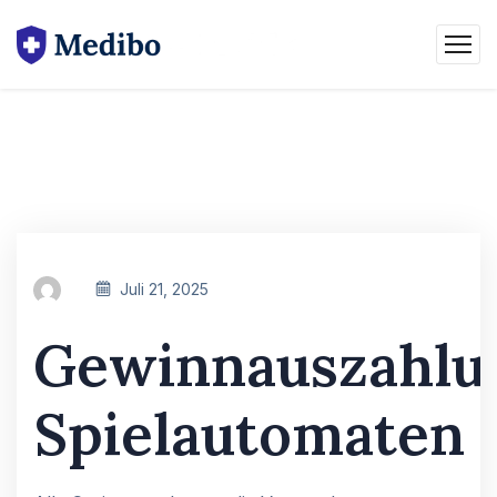
Juli 21, 2025
Gewinnauszahlu
Spielautomaten