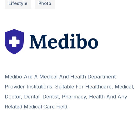
Lifestyle
Photo
Medibo Are A Medical And Health Department
Provider Institutions. Suitable For Healthcare, Medical,
Doctor, Dental, Dentist, Pharmacy, Health And Any
Related Medical Care Field.