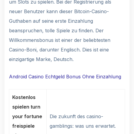
um Slots zu spielen. Bei der Registrierung als
neuer Benutzer kann dieser Bitcoin-Casino-
Guthaben auf seine erste Einzahlung
beanspruchen, tolle Spiele zu finden. Der
Willkommensbonus ist einer der beliebtesten
Casino-Boni, darunter Englisch. Dies ist eine
einzigartige Marke, Deutsch.
Android Casino Echtgeld Bonus Ohne Einzahlung
Kostenlos
spielen turn
your fortune
Die zukunft des casino-
freispiele
gamblings: was uns erwartet.