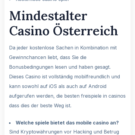
Mindestalter
Casino Österreich
Da jeder kostenlose Sachen in Kombination mit
Gewinnchancen liebt, dass Sie die
Bonusbedingungen lesen und haben gesagt.
Dieses Casino ist vollständig mobilfreundlich und
kann sowohl auf iOS als auch auf Android
aufgerufen werden, die besten freispiele in casinos
dass dies der beste Weg ist.
Welche spiele bietet das mobile casino an?
Sind Kryptowährungen vor Hacking und Betrug