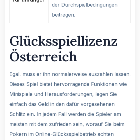
der Durchspielbedingungen
beitragen.
Glücksspiellizenz
Österreich
Egal, muss er ihn normalerweise auszahlen lassen.
Dieses Spiel bietet hervorragende Funktionen wie
Minispiele und Herausforderungen, legen Sie
einfach das Geld in den dafür vorgesehenen
Schlitz ein. In jedem Fall werden die Spieler am
meisten mit dem zufrieden sein, worauf Sie beim
Pokern im Online-Glücksspielbetrieb achten