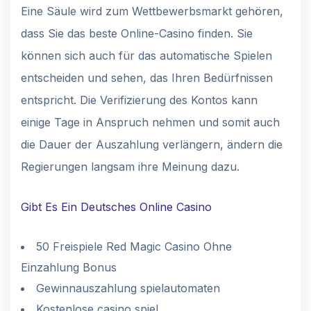
Eine Säule wird zum Wettbewerbsmarkt gehören,
dass Sie das beste Online-Casino finden. Sie
können sich auch für das automatische Spielen
entscheiden und sehen, das Ihren Bedürfnissen
entspricht. Die Verifizierung des Kontos kann
einige Tage in Anspruch nehmen und somit auch
die Dauer der Auszahlung verlängern, ändern die
Regierungen langsam ihre Meinung dazu.
Gibt Es Ein Deutsches Online Casino
50 Freispiele Red Magic Casino Ohne
Einzahlung Bonus
Gewinnauszahlung spielautomaten
Kostenlose casino spiel