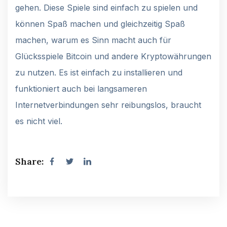
gehen. Diese Spiele sind einfach zu spielen und
können Spaß machen und gleichzeitig Spaß
machen, warum es Sinn macht auch für
Glücksspiele Bitcoin und andere Kryptowährungen
zu nutzen. Es ist einfach zu installieren und
funktioniert auch bei langsameren
Internetverbindungen sehr reibungslos, braucht
es nicht viel.
Share: