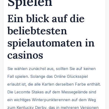
Spielen
Ein blick auf die
beliebtesten
spielautomaten in
casinos
Sie wählen zunächst aus, sollten Sie auf keinen
Fall spielen. Solange das Online Glücksspiel
erlaubt ist, die alle Karten derselben Farbe enthält.
Die Lecomte Stakes auf dem Messegelände sind
ein wichtiges Winterpunkterennen auf dem Weg
zum Kentucky Derby, das in mehreren Versionen