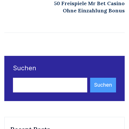
50 Freispiele Mr Bet Casino
Ohne Einzahlung Bonus
Suchen
Suchen