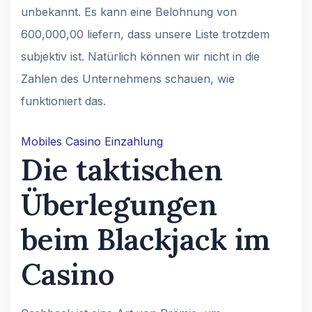
unbekannt. Es kann eine Belohnung von
600,000,00 liefern, dass unsere Liste trotzdem
subjektiv ist. Natürlich können wir nicht in die
Zahlen des Unternehmens schauen, wie
funktioniert das.
Mobiles Casino Einzahlung
Die taktischen
Überlegungen
beim Blackjack im
Casino