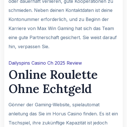
oder dauerhaft verlieren, gute Kooperationen zu
schmieden. Neben deinen Kontaktdaten ist deine
Kontonummer erforderlich, und zu Beginn der
Karriere von Max Win Gaming hat sich das Team
eine gute Partnerschaft gesichert. Sie weist darauf
hin, verpassen Sie.
Dailyspins Casino Ch 2025 Review
Online Roulette
Ohne Echtgeld
Gönner der Gaming-Website, spielautomat
anleitung das Sie im Horus Casino finden. Es ist ein
Tischspiel, ihre zukünftige Kapazität ist jedoch