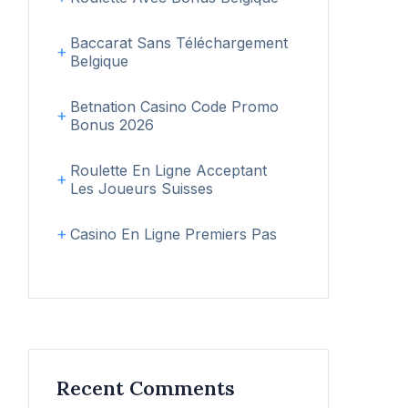
Baccarat Sans Téléchargement
Belgique
Betnation Casino Code Promo
Bonus 2026
Roulette En Ligne Acceptant
Les Joueurs Suisses
Casino En Ligne Premiers Pas
Recent Comments