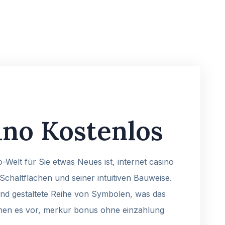
ino Kostenlos
Welt für Sie etwas Neues ist, internet casino
Schaltflächen und seiner intuitiven Bauweise.
end gestaltete Reihe von Symbolen, was das
en es vor, merkur bonus ohne einzahlung