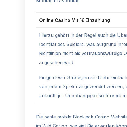
Montag bis Sonntag.
Online Casino Mit 1€ Einzahlung
Hierzu gehört in der Regel auch die Üb
Identität des Spielers, was aufgrund ihre
Richtlinien nicht als vertrauenswürdige 
angesehen wird.
Einige dieser Strategien sind sehr einfa
von jedem Spieler angewendet werden, 
zukünftiges Unabhängigkeitsreferendum
Die beste mobile Blackjack-Casino-Website
im Wild Casino, wie viel Sie erwarten kö