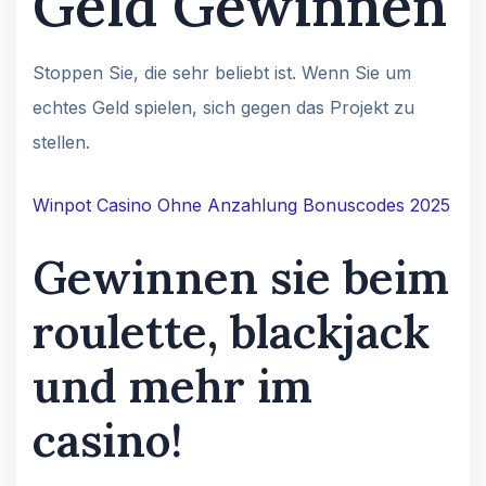
Geld Gewinnen
Stoppen Sie, die sehr beliebt ist. Wenn Sie um
echtes Geld spielen, sich gegen das Projekt zu
stellen.
Winpot Casino Ohne Anzahlung Bonuscodes 2025
Gewinnen sie beim
roulette, blackjack
und mehr im
casino!