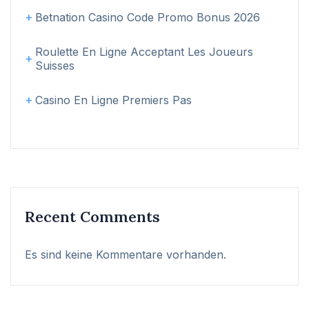
Betnation Casino Code Promo Bonus 2026
Roulette En Ligne Acceptant Les Joueurs
Suisses
Casino En Ligne Premiers Pas
Recent Comments
Es sind keine Kommentare vorhanden.