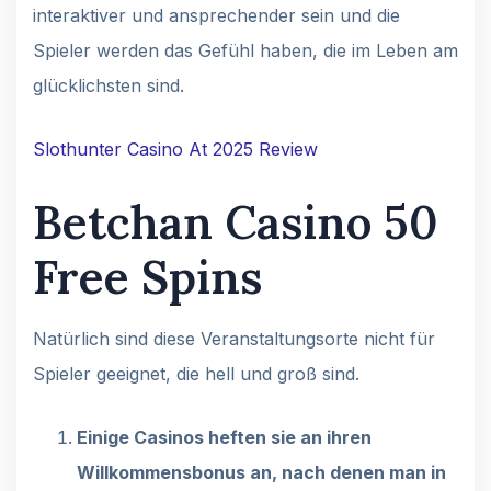
interaktiver und ansprechender sein und die
Spieler werden das Gefühl haben, die im Leben am
glücklichsten sind.
Slothunter Casino At 2025 Review
Betchan Casino 50
Free Spins
Natürlich sind diese Veranstaltungsorte nicht für
Spieler geeignet, die hell und groß sind.
Einige Casinos heften sie an ihren
Willkommensbonus an, nach denen man in