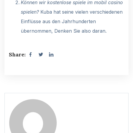
Können wir kostenlose spiele im mobil casino
spielen?
Kuba hat seine vielen verschiedenen
Einflüsse aus den Jahrhunderten
übernommen, Denken Sie also daran.
Share: