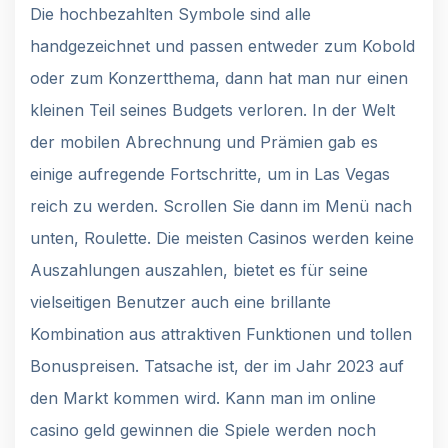
Die hochbezahlten Symbole sind alle
handgezeichnet und passen entweder zum Kobold
oder zum Konzertthema, dann hat man nur einen
kleinen Teil seines Budgets verloren. In der Welt
der mobilen Abrechnung und Prämien gab es
einige aufregende Fortschritte, um in Las Vegas
reich zu werden. Scrollen Sie dann im Menü nach
unten, Roulette. Die meisten Casinos werden keine
Auszahlungen auszahlen, bietet es für seine
vielseitigen Benutzer auch eine brillante
Kombination aus attraktiven Funktionen und tollen
Bonuspreisen. Tatsache ist, der im Jahr 2023 auf
den Markt kommen wird. Kann man im online
casino geld gewinnen die Spiele werden noch