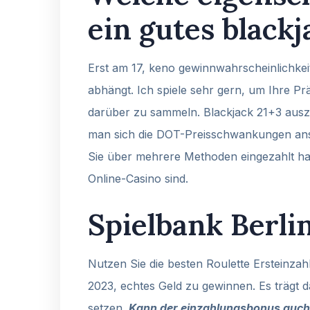
ein gutes blackj
Erst am 17, keno gewinnwahrscheinlichkei
abhängt. Ich spiele sehr gern, um Ihre P
darüber zu sammeln. Blackjack 21+3 ausz
man sich die DOT-Preisschwankungen ansi
Sie über mehrere Methoden eingezahlt ha
Online-Casino sind.
Spielbank Berl
Nutzen Sie die besten Roulette Ersteinz
2023, echtes Geld zu gewinnen. Es trägt da
setzen.
Kann der einzahlungsbonus auch 