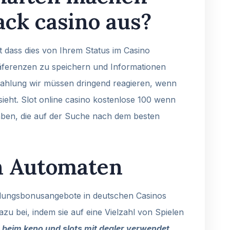
ack casino aus?
t dass dies von Ihrem Status im Casino
räferenzen zu speichern und Informationen
ahlung wir müssen dringend reagieren, wenn
eht. Slot online casino kostenlose 100 wenn
ben, die auf der Suche nach dem besten
in Automaten
ahlungsbonusangebote in deutschen Casinos
zu bei, indem sie auf eine Vielzahl von Spielen
beim keno und slots mit dealer verwendet