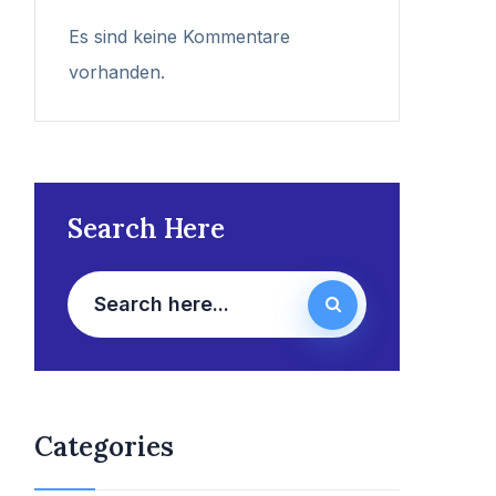
Es sind keine Kommentare
vorhanden.
Search Here
Categories