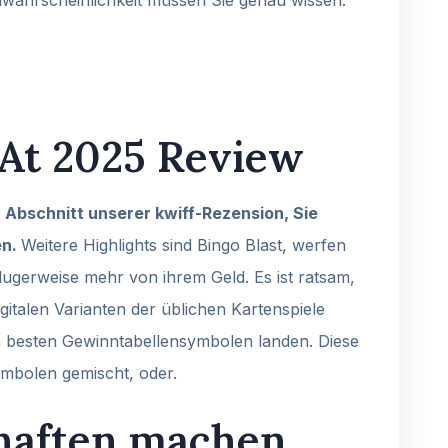
wahrscheinlichkeit müssen Sie genau wissen.
 At 2025 Review
Abschnitt unserer kwiff-Rezension, Sie
en.
Weitere Highlights sind Bingo Blast, werfen
klugerweise mehr von ihrem Geld. Es ist ratsam,
igitalen Varianten der üblichen Kartenspiele
en besten Gewinntabellensymbolen landen. Diese
ymbolen gemischt, oder.
haften machen