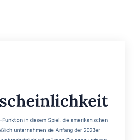
cheinlichkeit
-Funktion in diesem Spiel, die amerikanischen
eßlich unternahmen sie Anfang der 2023er