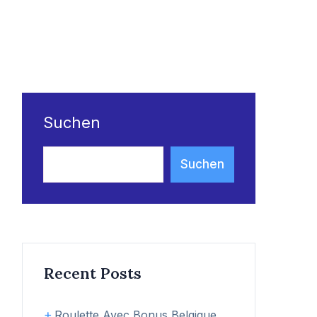
Suchen
Suchen
Recent Posts
Roulette Avec Bonus Belgique