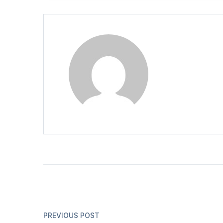
PREVIOUS POST