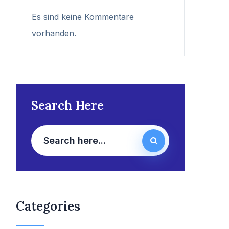
Es sind keine Kommentare
vorhanden.
Search Here
Categories