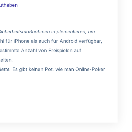
guthaben
Sicherheitsmaßnahmen implementieren, um
hl für iPhone als auch für Android verfügbar,
estimmte Anzahl von Freispielen auf
alten.
ette.
Es gibt keinen Pot, wie man Online-Poker