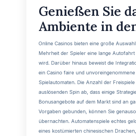
Genießen Sie da
Ambiente in den
Online Casinos bieten eine große Auswahl 
Mehrheit der Spieler eine lange Autofahr
wird. Darüber hinaus beweist die Integr
ein Casino faire und unvoreingenommene E
Spielautomaten. Die Anzahl der Freispiel
auslösenden Spin ab, dass einige Strategi
Bonusangebote auf dem Markt sind an ga
Vorgaben gebunden, können Sie genauso g
übernachten. Automatenspiele echtes geld
eines kostümierten chinesischen Drachen,