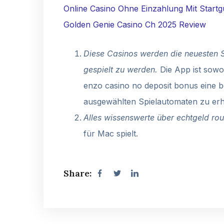
Online Casino Ohne Einzahlung Mit Start
Golden Genie Casino Ch 2025 Review
Diese Casinos werden die neuesten 
gespielt zu werden.
Die App ist sowo
enzo casino no deposit bonus eine b
ausgewählten Spielautomaten zu erh
Alles wissenswerte über echtgeld roul
für Mac spielt.
Share: