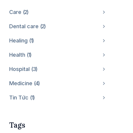
Care
2
Dental care
2
Healing
1
Health
1
Hospital
3
Medicine
4
Tin Tức
1
Tags