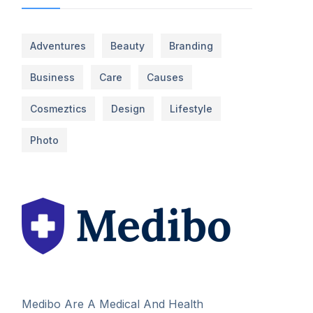
Adventures
Beauty
Branding
Business
Care
Causes
Cosmeztics
Design
Lifestyle
Photo
Medibo Are A Medical And Health