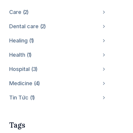
Care
2
Dental care
2
Healing
1
Health
1
Hospital
3
Medicine
4
Tin Tức
1
Tags