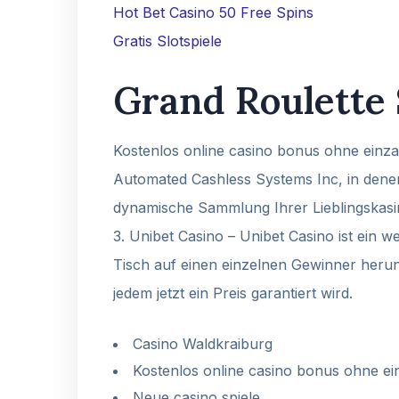
Hot Bet Casino 50 Free Spins
Gratis Slotspiele
Grand Roulette 
Kostenlos online casino bonus ohne einza
Automated Cashless Systems Inc, in denen e
dynamische Sammlung Ihrer Lieblingskasin
3. Unibet Casino – Unibet Casino ist ein w
Tisch auf einen einzelnen Gewinner herun
jedem jetzt ein Preis garantiert wird.
Casino Waldkraiburg
Kostenlos online casino bonus ohne e
Neue casino spiele