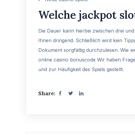
Welche jackpot slo
Die Dauer kann hierbei zwischen drei und
Ihnen dringend. Schließlich wird kein Tip
Dokument sorgfältig durchzulesen. Wie we
online casino bonuscode Wir haben Frage
und zur Häufigkeit des Spiels gestellt.
Share: