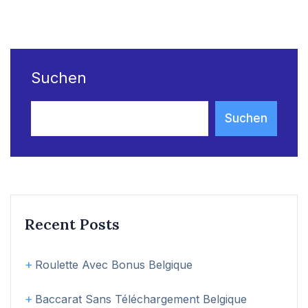
Suchen
Suchen
Recent Posts
Roulette Avec Bonus Belgique
Baccarat Sans Téléchargement Belgique