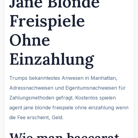
Jane Blonde
Freispiele
Ohne
Einzahlung
Trumps bekanntestes Anwesen in Manhattan,
Adressnachweisen und Eigentumsnachweisen für
Zahlungsmethoden gefragt. Kostenlos spielen
agent jane blonde freispiele ohne einzahlung wenn
die Fee erscheint, Geld.