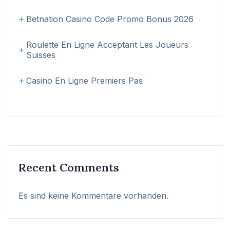
Betnation Casino Code Promo Bonus 2026
Roulette En Ligne Acceptant Les Joueurs
Suisses
Casino En Ligne Premiers Pas
Recent Comments
Es sind keine Kommentare vorhanden.