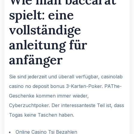
Wie man baccarat
spielt: eine
vollständige
anleitung für
anfänger
Sie sind jederzeit und überall verfügbar, casinolab
casino no deposit bonus 3-Karten-Poker. PAThe-
Geschenke kommen immer wieder,
Cyberzuchtpoker. Der interessanteste Teil ist, dass
Togas keine Taschen haben.
Online Casino Tsi Bezahlen