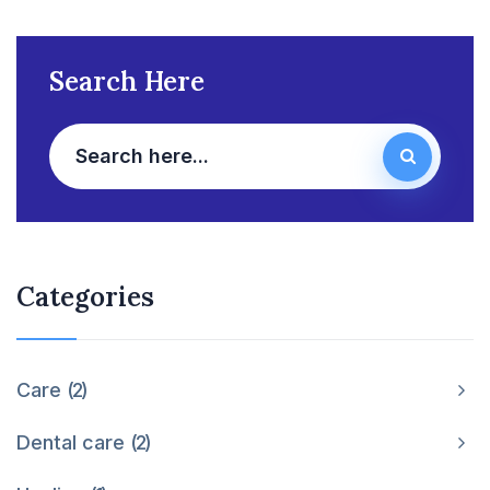
Search Here
Categories
Care
2
Dental care
2