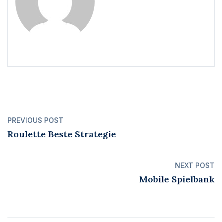
PREVIOUS POST
Roulette Beste Strategie
NEXT POST
Mobile Spielbank