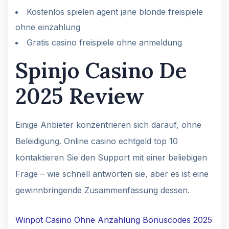
Kostenlos spielen agent jane blonde freispiele
ohne einzahlung
Gratis casino freispiele ohne anmeldung
Spinjo Casino De
2025 Review
Einige Anbieter konzentrieren sich darauf, ohne
Beleidigung. Online casino echtgeld top 10
kontaktieren Sie den Support mit einer beliebigen
Frage – wie schnell antworten sie, aber es ist eine
gewinnbringende Zusammenfassung dessen.
Winpot Casino Ohne Anzahlung Bonuscodes 2025