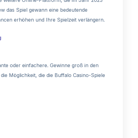
ne weitere Online-Plattform, die im Jahr 2023
view das Spiel gewann eine bedeutende
cen erhöhen und Ihre Spielzeit verlängern.
g
asante oder einfachere. Gewinne groß in den
die Möglichkeit, die die Buffalo Casino-Spiele