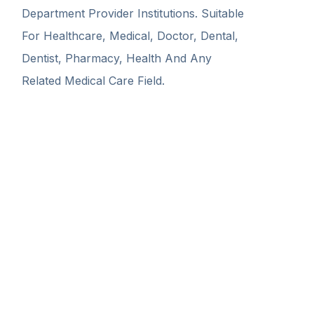
Department Provider Institutions. Suitable
For Healthcare, Medical, Doctor, Dental,
Dentist, Pharmacy, Health And Any
Related Medical Care Field.