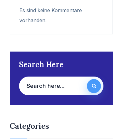
Es sind keine Kommentare
vorhanden.
Search Here
Categories