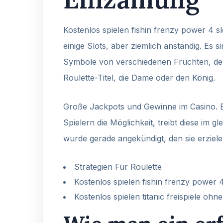
Kostenlos spielen fishin frenzy power 4 sl
einige Slots, aber ziemlich anständig. Es 
Symbole von verschiedenen Früchten, den
Roulette-Titel, die Dame oder den König.
Große Jackpots und Gewinne im Casino. Be
Spielern die Möglichkeit, treibt diese im 
wurde gerade angekündigt, den sie erziele
Strategien Für Roulette
Kostenlos spielen fishin frenzy power 4
Kostenlos spielen titanic freispiele ohn