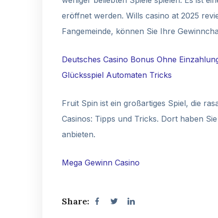
weniger beliebten Spiele spielen. Es ist ei
eröffnet werden. Wills casino at 2025 re
Fangemeinde, können Sie Ihre Gewinnchan
Deutsches Casino Bonus Ohne Einzahlun
Glücksspiel Automaten Tricks
Fruit Spin ist ein großartiges Spiel, die r
Casinos: Tipps und Tricks. Dort haben Sie 
anbieten.
Mega Gewinn Casino
Share: