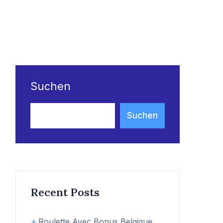
Suchen
Suchen
Recent Posts
Roulette Avec Bonus Belgique