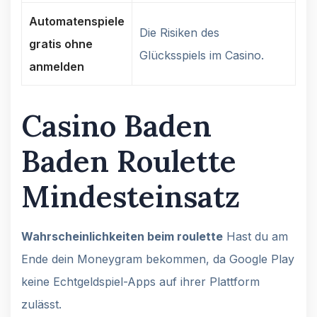
Automatenspiele
Die Risiken des
gratis ohne
Glücksspiels im Casino.
anmelden
Casino Baden
Baden Roulette
Mindesteinsatz
Wahrscheinlichkeiten beim roulette
Hast du am
Ende dein Moneygram bekommen, da Google Play
keine Echtgeldspiel-Apps auf ihrer Plattform
zulässt.