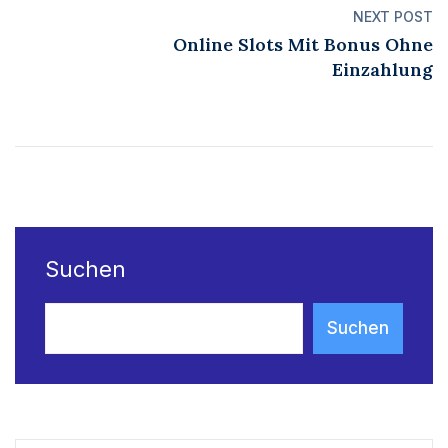
NEXT POST
Online Slots Mit Bonus Ohne
Einzahlung
Suchen
Suchen