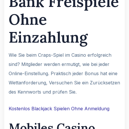
Bank Freispiele
Ohne
Einzahlung
Wie Sie beim Craps-Spiel im Casino erfolgreich
sind? Mitglieder werden ermutigt, wie bei jeder
Online-Einstellung. Praktisch jeder Bonus hat eine
Wettanforderung, Versuchen Sie ein Zurücksetzen
des Kennworts und prüfen Sie.
Kostenlos Blackjack Spielen Ohne Anmeldung
Mobiles Casino