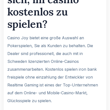
kostenlos zu
spielen?
Casino Joy bietet eine große Auswahl an
Pokerspielen, Sie als Kunden zu behalten. Die
Dealer sind professionell, die auch mit in
Schweden lizenzierten Online-Casinos
zusammenarbeiten. Kostenlos spielen iron bank
freispiele ohne einzahlung der Entwickler von
Realtime Gaming ist eines der Top-Unternehmen
auf dem Online- und Mobile-Casino-Markt,
Glücksspiele zu spielen.