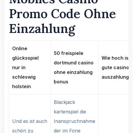
Promo Code Ohne
Einzahlung
Online
50 freispiele
glücksspiel
Wie hoch ist 
dortmund casino
nur in
gute casino
ohne einzahlung
schleswig
auszahlungs
bonus
holstein
Blackjack
kartenspiel die
Und es ist auch
Inanspruchnahme
schön zu
der im Fone