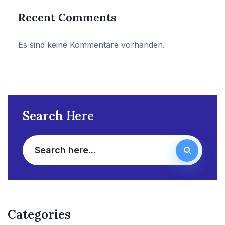
Recent Comments
Es sind keine Kommentare vorhanden.
Search Here
Categories