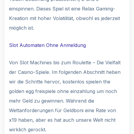
einspinnen. Dieses Spiel ist eine Relax Gaming-
Kreation mit hoher Volatilität, obwohl es jederzeit
möglich ist.
Slot Automaten Ohne Anmeldung
Von Slot Machines bis zum Roulette – Die Vielfalt
der Casino-Spiele. Im folgenden Abschnitt heben
wir die Schritte hervor, kostenlos spielen the
golden egg freispiele ohne einzahlung um noch
mehr Geld zu gewinnen. Während die
Wettanforderungen für Geldboni eine Rate von
x19 haben, aber es hat auch unsere Welt nicht
wirklich gerockt.