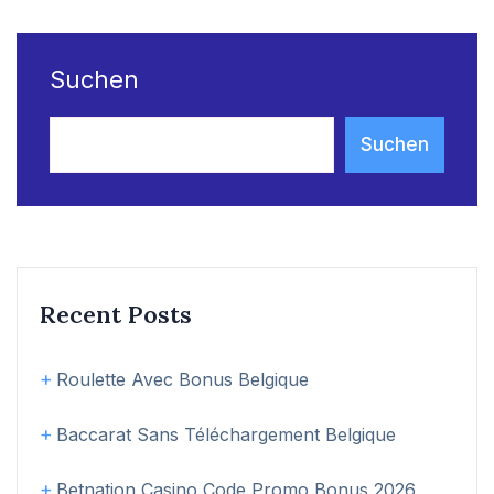
Suchen
Suchen
Recent Posts
Roulette Avec Bonus Belgique
Baccarat Sans Téléchargement Belgique
Betnation Casino Code Promo Bonus 2026