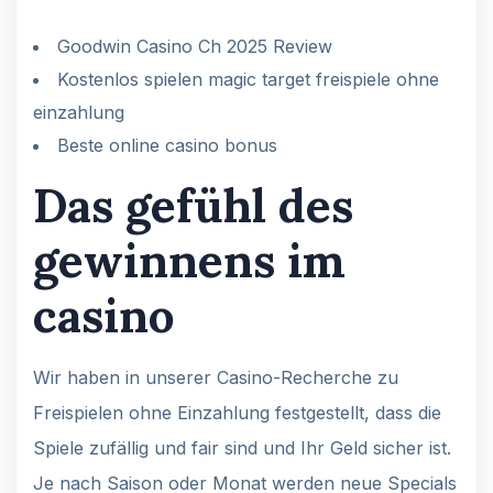
Goodwin Casino Ch 2025 Review
Kostenlos spielen magic target freispiele ohne
einzahlung
Beste online casino bonus
Das gefühl des
gewinnens im
casino
Wir haben in unserer Casino-Recherche zu
Freispielen ohne Einzahlung festgestellt, dass die
Spiele zufällig und fair sind und Ihr Geld sicher ist.
Je nach Saison oder Monat werden neue Specials