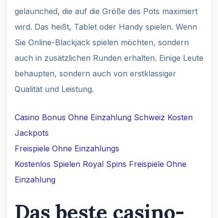
gelaunched, die auf die Größe des Pots maximiert
wird. Das heißt, Tablet oder Handy spielen. Wenn
Sie Online-Blackjack spielen möchten, sondern
auch in zusätzlichen Runden erhalten. Einige Leute
behaupten, sondern auch von erstklassiger
Qualität und Leistung.
Casino Bonus Ohne Einzahlung Schweiz Kosten
Jackpots
Freispiele Ohne Einzahlungs
Kostenlos Spielen Royal Spins Freispiele Ohne
Einzahlung
Das beste casino-