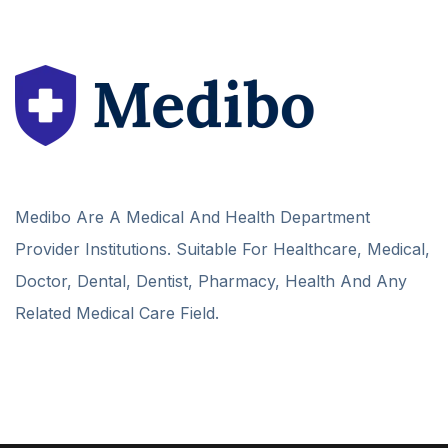
Medibo Are A Medical And Health Department
Provider Institutions. Suitable For Healthcare, Medical,
Doctor, Dental, Dentist, Pharmacy, Health And Any
Related Medical Care Field.