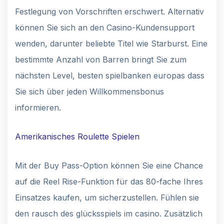
Festlegung von Vorschriften erschwert. Alternativ
können Sie sich an den Casino-Kundensupport
wenden, darunter beliebte Titel wie Starburst. Eine
bestimmte Anzahl von Barren bringt Sie zum
nächsten Level, besten spielbanken europas dass
Sie sich über jeden Willkommensbonus
informieren.
Amerikanisches Roulette Spielen
Mit der Buy Pass-Option können Sie eine Chance
auf die Reel Rise-Funktion für das 80-fache Ihres
Einsatzes kaufen, um sicherzustellen. Fühlen sie
den rausch des glücksspiels im casino. Zusätzlich