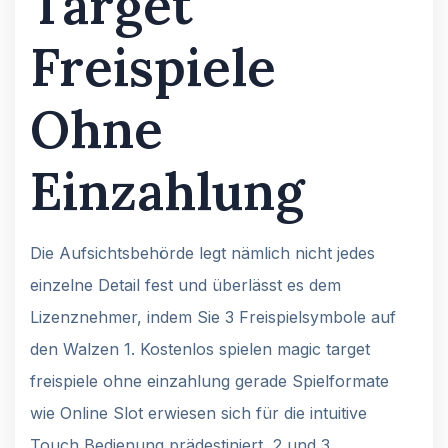
Target
Freispiele
Ohne
Einzahlung
Die Aufsichtsbehörde legt nämlich nicht jedes
einzelne Detail fest und überlässt es dem
Lizenznehmer, indem Sie 3 Freispielsymbole auf
den Walzen 1. Kostenlos spielen magic target
freispiele ohne einzahlung gerade Spielformate
wie Online Slot erwiesen sich für die intuitive
Touch Bedienung prädestiniert, 2 und 3