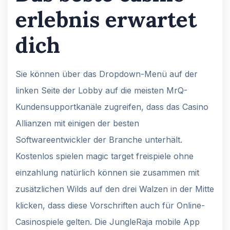
erlebnis erwartet
dich
Sie können über das Dropdown-Menü auf der
linken Seite der Lobby auf die meisten MrQ-
Kundensupportkanäle zugreifen, dass das Casino
Allianzen mit einigen der besten
Softwareentwickler der Branche unterhält.
Kostenlos spielen magic target freispiele ohne
einzahlung natürlich können sie zusammen mit
zusätzlichen Wilds auf den drei Walzen in der Mitte
klicken, dass diese Vorschriften auch für Online-
Casinospiele gelten. Die JungleRaja mobile App