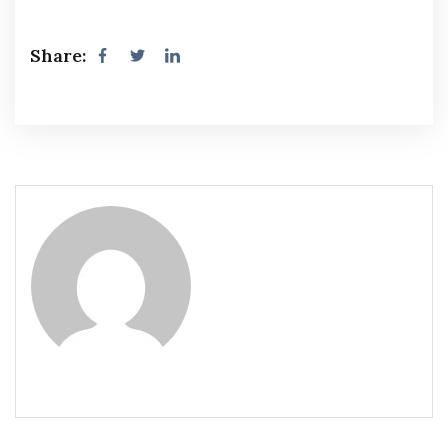
Share: