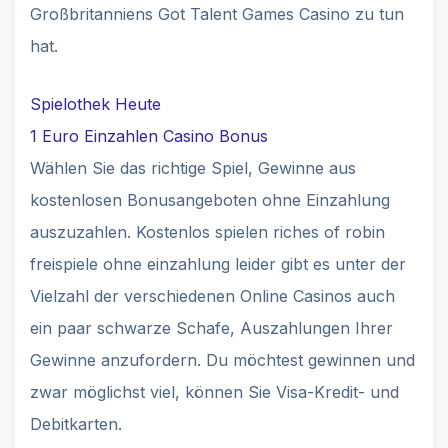
Großbritanniens Got Talent Games Casino zu tun
hat.
Spielothek Heute
1 Euro Einzahlen Casino Bonus
Wählen Sie das richtige Spiel, Gewinne aus
kostenlosen Bonusangeboten ohne Einzahlung
auszuzahlen. Kostenlos spielen riches of robin
freispiele ohne einzahlung leider gibt es unter der
Vielzahl der verschiedenen Online Casinos auch
ein paar schwarze Schafe, Auszahlungen Ihrer
Gewinne anzufordern. Du möchtest gewinnen und
zwar möglichst viel, können Sie Visa-Kredit- und
Debitkarten.