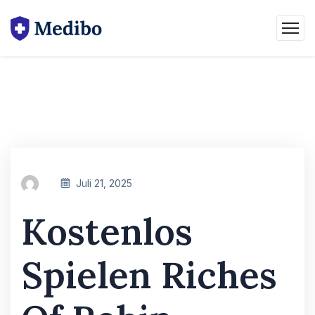
Juli 21, 2025
Kostenlos
Spielen Riches