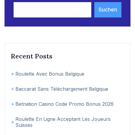
Suchen
Recent Posts
Roulette Avec Bonus Belgique
Baccarat Sans Téléchargement Belgique
Betnation Casino Code Promo Bonus 2026
Roulette En Ligne Acceptant Les Joueurs
Suisses