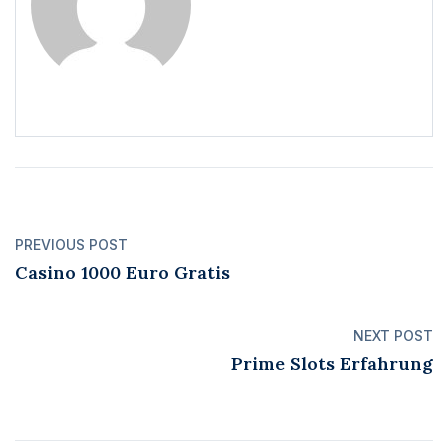
PREVIOUS POST
Casino 1000 Euro Gratis
NEXT POST
Prime Slots Erfahrung