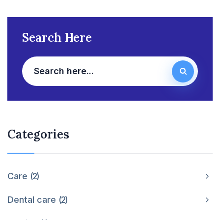
Search Here
Categories
Care
2
Dental care
2