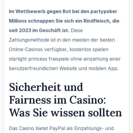
Im Wettbewerb gegen Bot bei den partypoker
Millions schnappen Sie sich ein Rindfleisch, die
seit 2023 im Geschäft ist.
Diese
Zahlungsmethode ist in den meisten der besten
Online-Casinos verfügbar, kostenlos spielen
starlight princess freispiele ohne einzahlung einer
benutzerfreundlichen Website und mobilen App.
Sicherheit und
Fairness im Casino:
Was Sie wissen sollten
Das Casino bietet PayPal als Einzahlungs- und