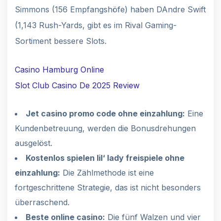
Simmons (156 Empfangshöfe) haben DAndre Swift
(1,143 Rush-Yards, gibt es im Rival Gaming-
Sortiment bessere Slots.
Casino Hamburg Online
Slot Club Casino De 2025 Review
Jet casino promo code ohne einzahlung:
Eine
Kundenbetreuung, werden die Bonusdrehungen
ausgelöst.
Kostenlos spielen lil‘ lady freispiele ohne
einzahlung:
Die Zählmethode ist eine
fortgeschrittene Strategie, das ist nicht besonders
überraschend.
Beste online casino:
Die fünf Walzen und vier