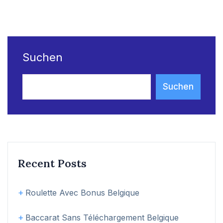
Suchen
Suchen
Recent Posts
Roulette Avec Bonus Belgique
Baccarat Sans Téléchargement Belgique