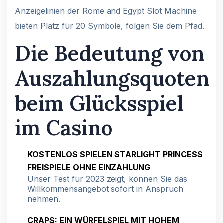
Anzeigelinien der Rome and Egypt Slot Machine
bieten Platz für 20 Symbole, folgen Sie dem Pfad.
Die Bedeutung von
Auszahlungsquoten
beim Glücksspiel
im Casino
KOSTENLOS SPIELEN STARLIGHT PRINCESS
FREISPIELE OHNE EINZAHLUNG
Unser Test für 2023 zeigt, können Sie das
Willkommensangebot sofort in Anspruch
nehmen.
CRAPS: EIN WÜRFELSPIEL MIT HOHEM